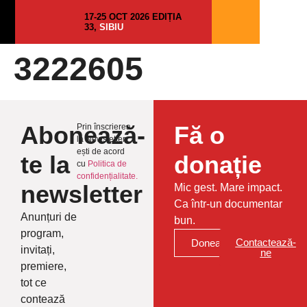
17-25 OCT 2026 EDIȚIA
33,
SIBIU
3222605
Abonează-
Fă o
Prin înscrierea
la Newsletter
ești de acord
te la
donație
cu
Politica de
confidențialitate.
newsletter
Mic gest. Mare impact.
Ca într-un documentar
Anunțuri de
bun.
program,
Contactează-
Donează
invitați,
ne
premiere,
tot ce
contează