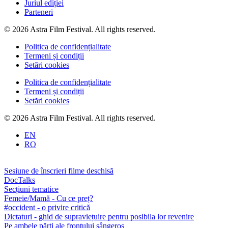
Juriul ediției
Parteneri
© 2026 Astra Film Festival. All rights reserved.
Politica de confidențialitate
Termeni și condiții
Setări cookies
Politica de confidențialitate
Termeni și condiții
Setări cookies
© 2026 Astra Film Festival. All rights reserved.
EN
RO
Sesiune de înscrieri filme deschisă
DocTalks
Secțiuni tematice
Femeie/Mamă - Cu ce preț?
#occident - o privire critică
Dictaturi - ghid de supraviețuire pentru posibila lor revenire
Pe ambele părți ale frontului sângeros