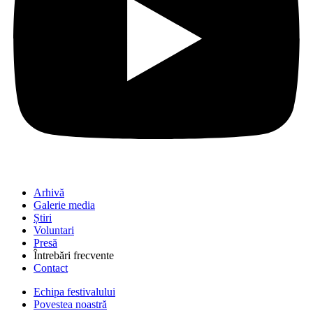
Arhivă
Galerie media
Știri
Voluntari
Presă
Întrebări frecvente
Contact
Echipa festivalului
Povestea noastră