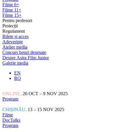
Filme 6+
Filme 11+
Filme 15+
Pentru profesori
Proiecții
Regulament
Bilete și acces
Adeverințe
Atelier media
Concurs benzi desenate
Despre Astra Film Junior
Galerie media
EN
RO
ONLINE,
26 OCT – 9 NOV 2025
Program
CHIȘINĂU,
13 – 15 NOV 2025
Filme
DocTalks
Program