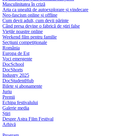
Masculinitatea în criză
Arta ca unealtă de autoexplorare și vindecare
Neo-fascism online și offline
Cum devii adult, cum devii părinte
Când presa devine o fabrică de știri false
Viețile noastre online
Weekend film pentru familie
Secțiuni competiționale
România
Europa de Est
Voci emergente
DocSchool
DocShorts
Industry 2025
DocStudentHub
Bilete și abonamente
Juriu
Premii
Echipa festivalului
Galerie media
Știri
Despre Astra Film Festival
Arhivă
Program