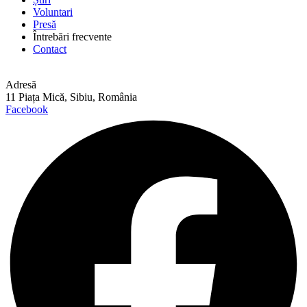
Voluntari
Presă
Întrebări frecvente
Contact
Adresă
11 Piața Mică, Sibiu, România
Facebook