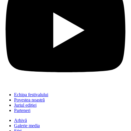
Echipa festivalului
Povestea noastră
Juriul ediției
Parteneri
Arhivă
Galerie media
Știri