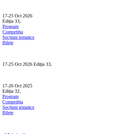
Skip
to
content
17-25 Oct 2026
Ediția 33,
Sibiu
Program
Competiția
Secțiuni tematice
Bilete
17-25 Oct 2026 Ediția 33,
Sibiu
17-26 Oct 2025
Ediția 32,
Sibiu
Program
Competiția
Secțiuni tematice
Bilete