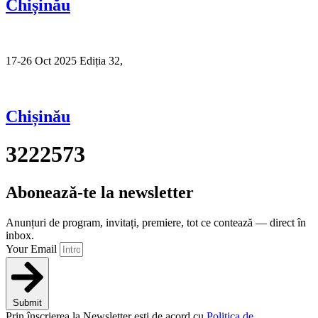
Chișinău
17-26 Oct 2025 Ediția 32,
Sibiu
Chișinău
3222573
Abonează-te la newsletter
Anunțuri de program, invitați, premiere, tot ce contează — direct în
inbox.
Your Email
Submit
Prin înscrierea la Newsletter ești de acord cu
Politica de