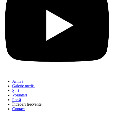
Arhivă
Galerie media
Știri
Voluntari
Presă
Întrebări frecvente
Contact