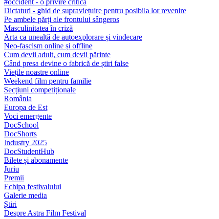
#occident - o privire critică
Dictaturi - ghid de supraviețuire pentru posibila lor revenire
Pe ambele părți ale frontului sângeros
Masculinitatea în criză
Arta ca unealtă de autoexplorare și vindecare
Neo-fascism online și offline
Cum devii adult, cum devii părinte
Când presa devine o fabrică de știri false
Viețile noastre online
Weekend film pentru familie
Secțiuni competiționale
România
Europa de Est
Voci emergente
DocSchool
DocShorts
Industry 2025
DocStudentHub
Bilete și abonamente
Juriu
Premii
Echipa festivalului
Galerie media
Știri
Despre Astra Film Festival