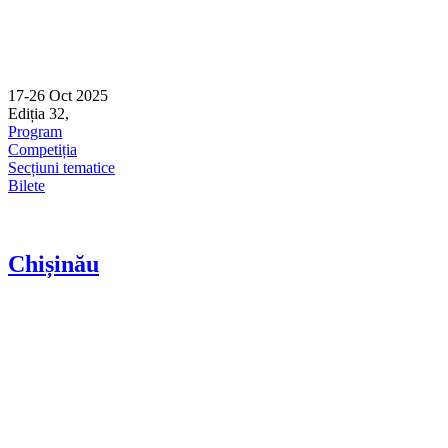
17-26 Oct 2025
Ediția 32,
Sibiu
Program
Competiția
Secțiuni tematice
Bilete
Chișinău