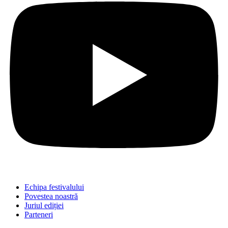
Echipa festivalului
Povestea noastră
Juriul ediției
Parteneri