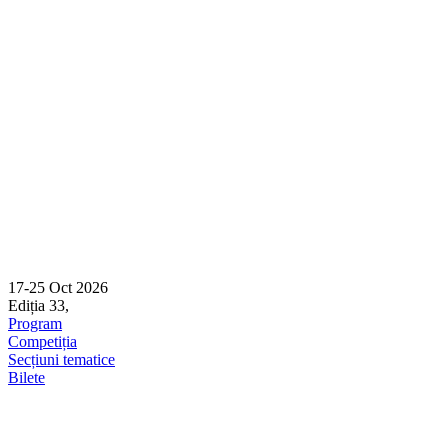
Skip
to
content
17-25 Oct 2026
Ediția 33,
Sibiu
Program
Competiția
Secțiuni tematice
Bilete