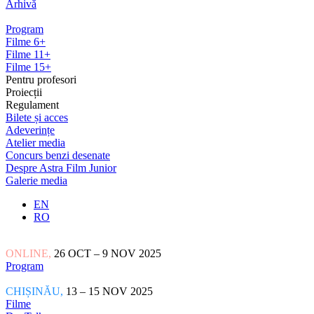
Arhivă
Program
Filme 6+
Filme 11+
Filme 15+
Pentru profesori
Proiecții
Regulament
Bilete și acces
Adeverințe
Atelier media
Concurs benzi desenate
Despre Astra Film Junior
Galerie media
EN
RO
ONLINE,
26 OCT – 9 NOV 2025
Program
CHIȘINĂU,
13 – 15 NOV 2025
Filme