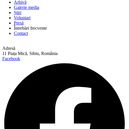
Arhivă
Galerie media
Știri
Voluntari
Presă
Întrebări frecvente
Contact
Adresă
11 Piața Mică, Sibiu, România
Facebook