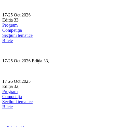
Skip
to
content
17-25 Oct 2026
Ediția 33,
Sibiu
Program
Competiția
Secțiuni tematice
Bilete
17-25 Oct 2026 Ediția 33,
Sibiu
17-26 Oct 2025
Ediția 32,
Sibiu
Program
Competiția
Secțiuni tematice
Bilete