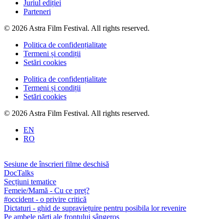
Juriul ediției
Parteneri
© 2026 Astra Film Festival. All rights reserved.
Politica de confidențialitate
Termeni și condiții
Setări cookies
Politica de confidențialitate
Termeni și condiții
Setări cookies
© 2026 Astra Film Festival. All rights reserved.
EN
RO
Sesiune de înscrieri filme deschisă
DocTalks
Secțiuni tematice
Femeie/Mamă - Cu ce preț?
#occident - o privire critică
Dictaturi - ghid de supraviețuire pentru posibila lor revenire
Pe ambele părți ale frontului sângeros