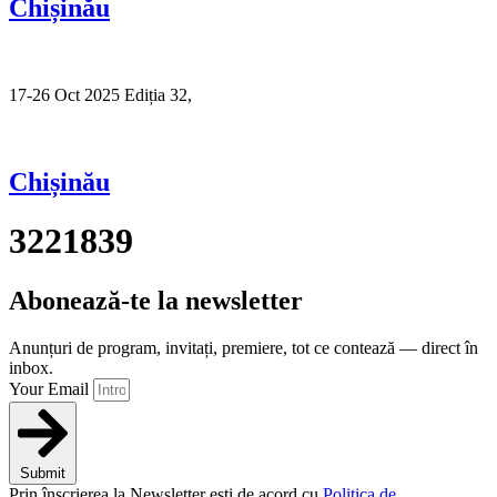
Chișinău
17-26 Oct 2025 Ediția 32,
Sibiu
Chișinău
3221839
Abonează-te la newsletter
Anunțuri de program, invitați, premiere, tot ce contează — direct în
inbox.
Your Email
Submit
Prin înscrierea la Newsletter ești de acord cu
Politica de