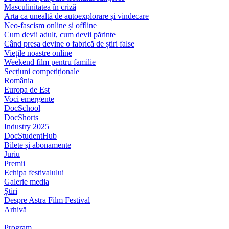
Masculinitatea în criză
Arta ca unealtă de autoexplorare și vindecare
Neo-fascism online și offline
Cum devii adult, cum devii părinte
Când presa devine o fabrică de știri false
Viețile noastre online
Weekend film pentru familie
Secțiuni competiționale
România
Europa de Est
Voci emergente
DocSchool
DocShorts
Industry 2025
DocStudentHub
Bilete și abonamente
Juriu
Premii
Echipa festivalului
Galerie media
Știri
Despre Astra Film Festival
Arhivă
Program