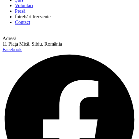
Voluntari
Presă
Întrebări frecvente
Contact
Adresă
11 Piața Mică, Sibiu, România
Facebook