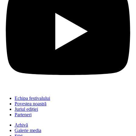
Echipa festivalului
Povestea noastră
Juriul ediției
Parteneri
Arhivă
Galerie media
Știri