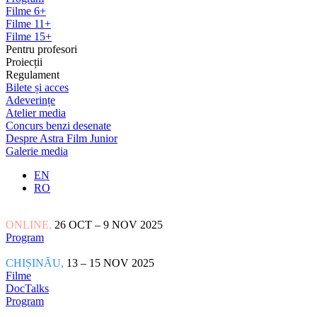
Filme 6+
Filme 11+
Filme 15+
Pentru profesori
Proiecții
Regulament
Bilete și acces
Adeverințe
Atelier media
Concurs benzi desenate
Despre Astra Film Junior
Galerie media
EN
RO
ONLINE,
26 OCT – 9 NOV 2025
Program
CHIȘINĂU,
13 – 15 NOV 2025
Filme
DocTalks
Program