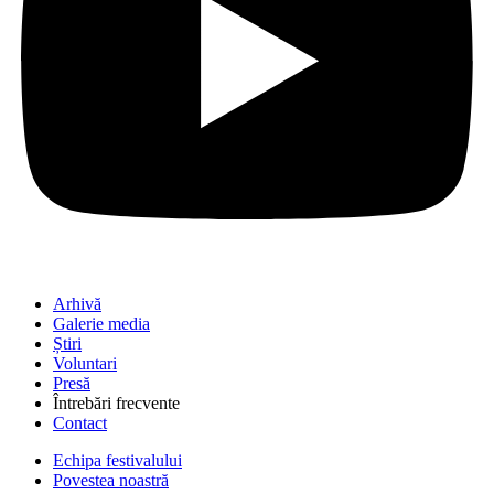
Arhivă
Galerie media
Știri
Voluntari
Presă
Întrebări frecvente
Contact
Echipa festivalului
Povestea noastră