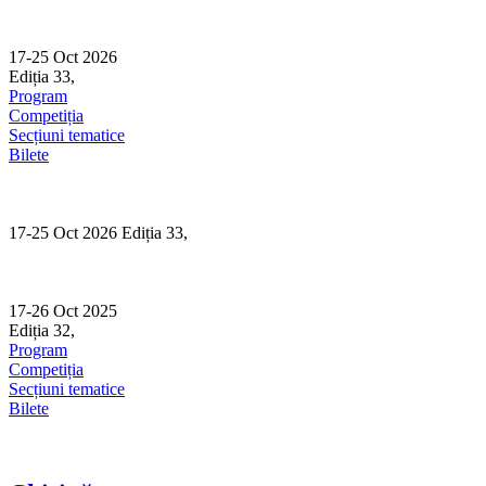
Skip
to
content
17-25 Oct 2026
Ediția 33,
Sibiu
Program
Competiția
Secțiuni tematice
Bilete
17-25 Oct 2026 Ediția 33,
Sibiu
17-26 Oct 2025
Ediția 32,
Sibiu
Program
Competiția
Secțiuni tematice
Bilete