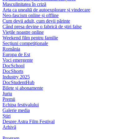
Masculinitatea în criză
Arta ca unealtă de autoexplorare și vindecare
Neo-fascism online și offline
Cum devii adult, cum devii părinte
Când presa devine o fabrică de știri false
Viețile noastre online
Weekend film pentru familie
Secțiuni competiționale
România
Europa de Est
Voci emergente
DocSchool
DocShorts
Industry 2025
DocStudentHub
Bilete și abonamente
Juriu
Premii
Echipa festivalului
Galerie media
Știri
Despre Astra Film Festival
Arhivă
Program