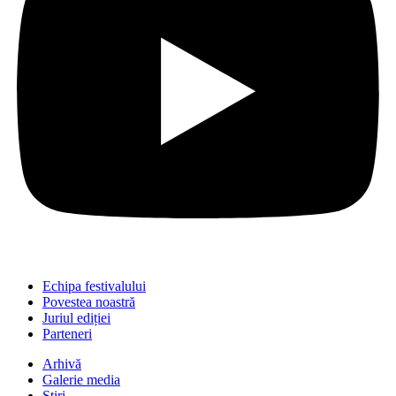
Echipa festivalului
Povestea noastră
Juriul ediției
Parteneri
Arhivă
Galerie media
Știri