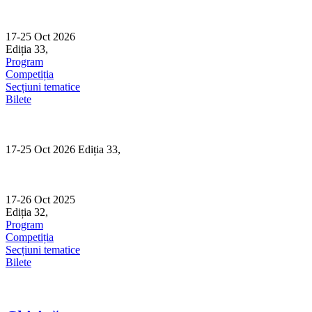
Skip
to
content
17-25 Oct 2026
Ediția 33,
Sibiu
Program
Competiția
Secțiuni tematice
Bilete
17-25 Oct 2026 Ediția 33,
Sibiu
17-26 Oct 2025
Ediția 32,
Sibiu
Program
Competiția
Secțiuni tematice
Bilete