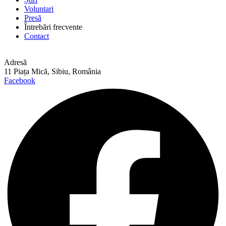
Voluntari
Presă
Întrebări frecvente
Contact
Adresă
11 Piața Mică, Sibiu, România
Facebook