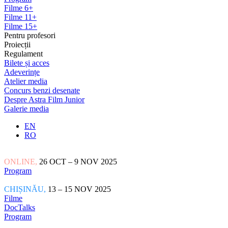
Filme 6+
Filme 11+
Filme 15+
Pentru profesori
Proiecții
Regulament
Bilete și acces
Adeverințe
Atelier media
Concurs benzi desenate
Despre Astra Film Junior
Galerie media
EN
RO
ONLINE,
26 OCT – 9 NOV 2025
Program
CHIȘINĂU,
13 – 15 NOV 2025
Filme
DocTalks
Program