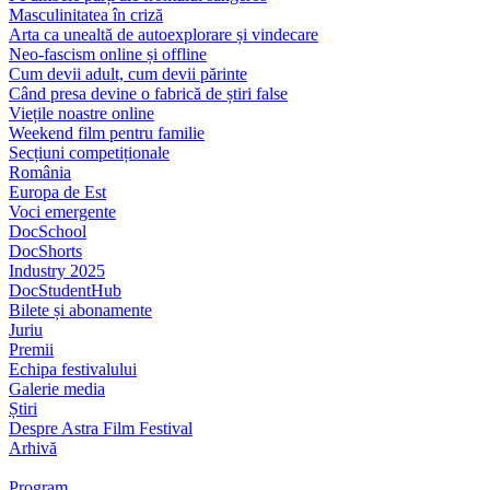
Masculinitatea în criză
Arta ca unealtă de autoexplorare și vindecare
Neo-fascism online și offline
Cum devii adult, cum devii părinte
Când presa devine o fabrică de știri false
Viețile noastre online
Weekend film pentru familie
Secțiuni competiționale
România
Europa de Est
Voci emergente
DocSchool
DocShorts
Industry 2025
DocStudentHub
Bilete și abonamente
Juriu
Premii
Echipa festivalului
Galerie media
Știri
Despre Astra Film Festival
Arhivă
Program