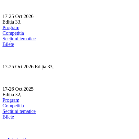
Skip
to
content
17-25 Oct 2026
Ediția 33,
Sibiu
Program
Competiția
Secțiuni tematice
Bilete
17-25 Oct 2026 Ediția 33,
Sibiu
17-26 Oct 2025
Ediția 32,
Sibiu
Program
Competiția
Secțiuni tematice
Bilete