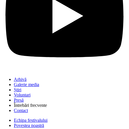
Arhivă
Galerie media
Știri
Voluntari
Presă
Întrebări frecvente
Contact
Echipa festivalului
Povestea noastră