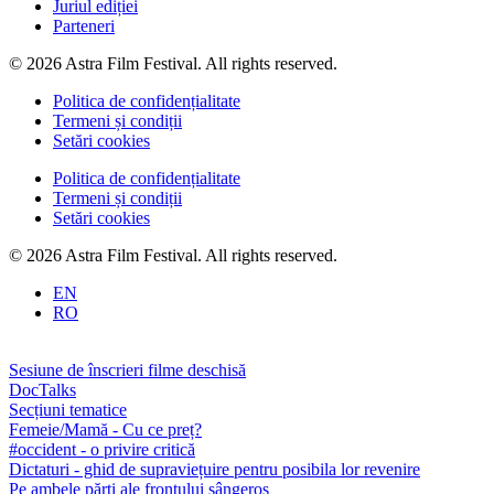
Juriul ediției
Parteneri
© 2026 Astra Film Festival. All rights reserved.
Politica de confidențialitate
Termeni și condiții
Setări cookies
Politica de confidențialitate
Termeni și condiții
Setări cookies
© 2026 Astra Film Festival. All rights reserved.
EN
RO
Sesiune de înscrieri filme deschisă
DocTalks
Secțiuni tematice
Femeie/Mamă - Cu ce preț?
#occident - o privire critică
Dictaturi - ghid de supraviețuire pentru posibila lor revenire
Pe ambele părți ale frontului sângeros