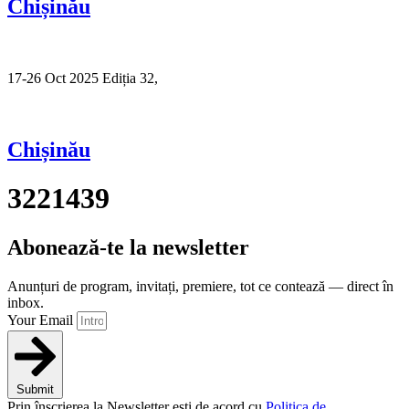
Chișinău
17-26 Oct 2025 Ediția 32,
Sibiu
Chișinău
3221439
Abonează-te la newsletter
Anunțuri de program, invitați, premiere, tot ce contează — direct în
inbox.
Your Email
Submit
Prin înscrierea la Newsletter ești de acord cu
Politica de