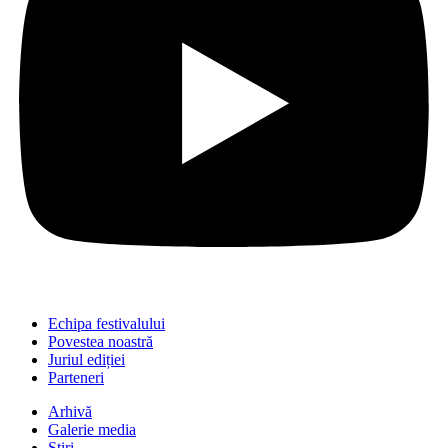
Echipa festivalului
Povestea noastră
Juriul ediției
Parteneri
Arhivă
Galerie media
Știri