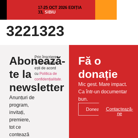
17-25 OCT 2026 EDIȚIA
33,
SIBIU
3221323
Abonează-
Fă o
Prin înscrierea
la Newsletter
ești de acord
te la
donație
cu
Politica de
confidențialitate.
newsletter
Mic gest. Mare impact.
Ca într-un documentar
Anunțuri de
bun.
program,
Contactează-
Donează
invitați,
ne
premiere,
tot ce
contează