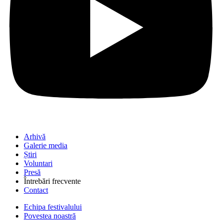
Arhivă
Galerie media
Știri
Voluntari
Presă
Întrebări frecvente
Contact
Echipa festivalului
Povestea noastră