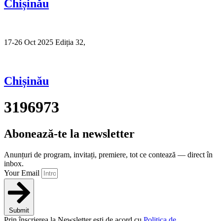
Chișinău
17-26 Oct 2025 Ediția 32,
Sibiu
Chișinău
3196973
Abonează-te la newsletter
Anunțuri de program, invitați, premiere, tot ce contează — direct în
inbox.
Your Email
Submit
Prin înscrierea la Newsletter ești de acord cu
Politica de