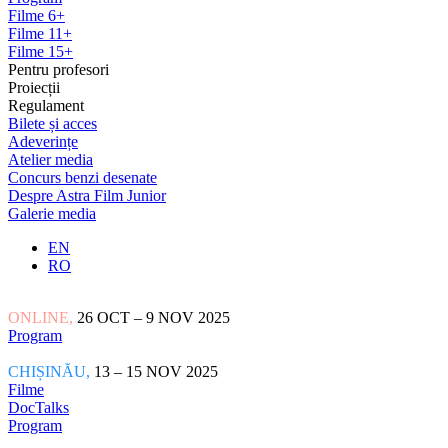
Filme 6+
Filme 11+
Filme 15+
Pentru profesori
Proiecții
Regulament
Bilete și acces
Adeverințe
Atelier media
Concurs benzi desenate
Despre Astra Film Junior
Galerie media
EN
RO
ONLINE,
26 OCT – 9 NOV 2025
Program
CHIȘINĂU,
13 – 15 NOV 2025
Filme
DocTalks
Program