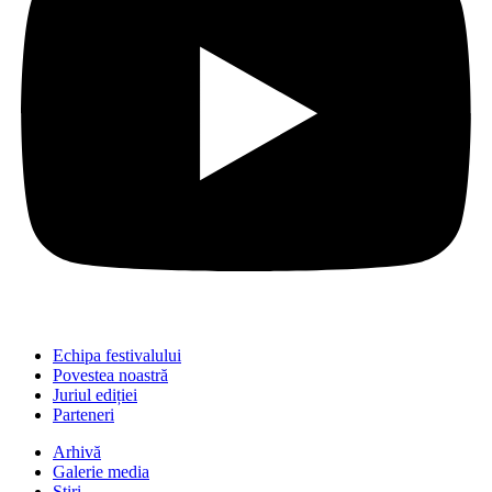
Echipa festivalului
Povestea noastră
Juriul ediției
Parteneri
Arhivă
Galerie media
Știri