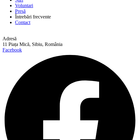
Voluntari
Presă
Întrebări frecvente
Contact
Adresă
11 Piața Mică, Sibiu, România
Facebook