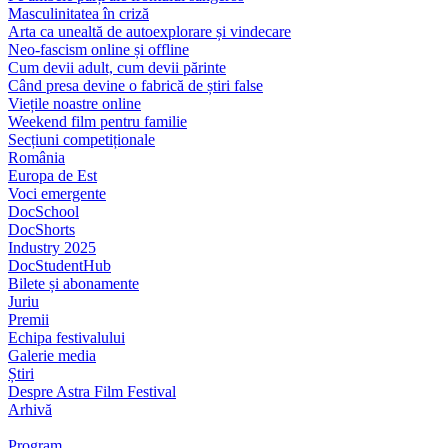
Masculinitatea în criză
Arta ca unealtă de autoexplorare și vindecare
Neo-fascism online și offline
Cum devii adult, cum devii părinte
Când presa devine o fabrică de știri false
Viețile noastre online
Weekend film pentru familie
Secțiuni competiționale
România
Europa de Est
Voci emergente
DocSchool
DocShorts
Industry 2025
DocStudentHub
Bilete și abonamente
Juriu
Premii
Echipa festivalului
Galerie media
Știri
Despre Astra Film Festival
Arhivă
Program