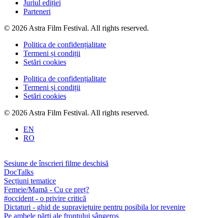
Juriul ediției
Parteneri
© 2026 Astra Film Festival. All rights reserved.
Politica de confidențialitate
Termeni și condiții
Setări cookies
Politica de confidențialitate
Termeni și condiții
Setări cookies
© 2026 Astra Film Festival. All rights reserved.
EN
RO
Sesiune de înscrieri filme deschisă
DocTalks
Secțiuni tematice
Femeie/Mamă - Cu ce preț?
#occident - o privire critică
Dictaturi - ghid de supraviețuire pentru posibila lor revenire
Pe ambele părți ale frontului sângeros