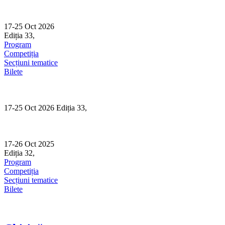
Skip
to
content
17-25 Oct 2026
Ediția 33,
Sibiu
Program
Competiția
Secțiuni tematice
Bilete
17-25 Oct 2026 Ediția 33,
Sibiu
17-26 Oct 2025
Ediția 32,
Sibiu
Program
Competiția
Secțiuni tematice
Bilete