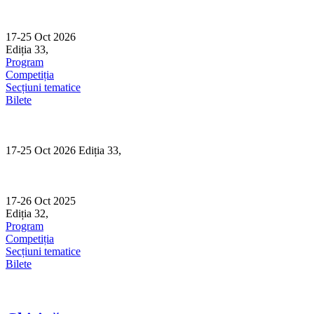
Skip
to
content
17-25 Oct 2026
Ediția 33,
Sibiu
Program
Competiția
Secțiuni tematice
Bilete
17-25 Oct 2026 Ediția 33,
Sibiu
17-26 Oct 2025
Ediția 32,
Sibiu
Program
Competiția
Secțiuni tematice
Bilete