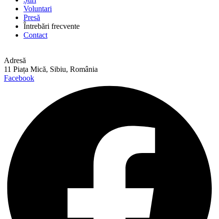
Voluntari
Presă
Întrebări frecvente
Contact
Adresă
11 Piața Mică, Sibiu, România
Facebook