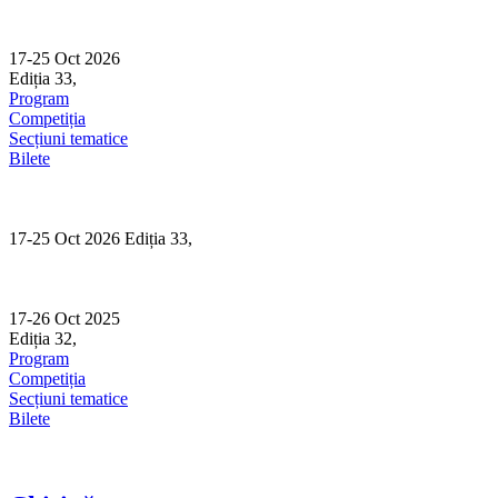
Skip
to
content
17-25 Oct 2026
Ediția 33,
Sibiu
Program
Competiția
Secțiuni tematice
Bilete
17-25 Oct 2026 Ediția 33,
Sibiu
17-26 Oct 2025
Ediția 32,
Sibiu
Program
Competiția
Secțiuni tematice
Bilete