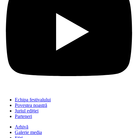
Echipa festivalului
Povestea noastră
Juriul ediției
Parteneri
Arhivă
Galerie media
Știri