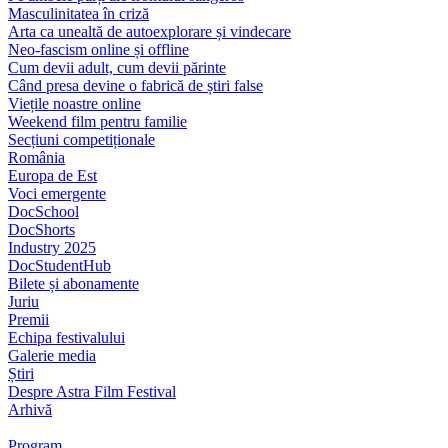
Masculinitatea în criză
Arta ca unealtă de autoexplorare și vindecare
Neo-fascism online și offline
Cum devii adult, cum devii părinte
Când presa devine o fabrică de știri false
Viețile noastre online
Weekend film pentru familie
Secțiuni competiționale
România
Europa de Est
Voci emergente
DocSchool
DocShorts
Industry 2025
DocStudentHub
Bilete și abonamente
Juriu
Premii
Echipa festivalului
Galerie media
Știri
Despre Astra Film Festival
Arhivă
Program