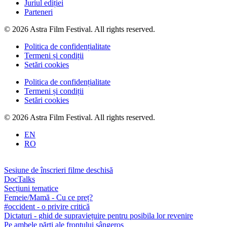
Juriul ediției
Parteneri
© 2026 Astra Film Festival. All rights reserved.
Politica de confidențialitate
Termeni și condiții
Setări cookies
Politica de confidențialitate
Termeni și condiții
Setări cookies
© 2026 Astra Film Festival. All rights reserved.
EN
RO
Sesiune de înscrieri filme deschisă
DocTalks
Secțiuni tematice
Femeie/Mamă - Cu ce preț?
#occident - o privire critică
Dictaturi - ghid de supraviețuire pentru posibila lor revenire
Pe ambele părți ale frontului sângeros