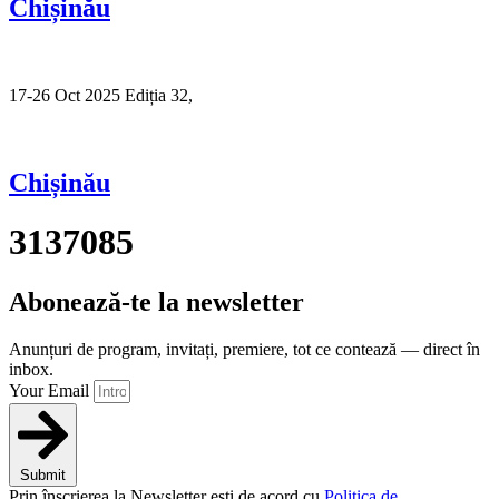
Chișinău
17-26 Oct 2025 Ediția 32,
Sibiu
Chișinău
3137085
Abonează-te la newsletter
Anunțuri de program, invitați, premiere, tot ce contează — direct în
inbox.
Your Email
Submit
Prin înscrierea la Newsletter ești de acord cu
Politica de