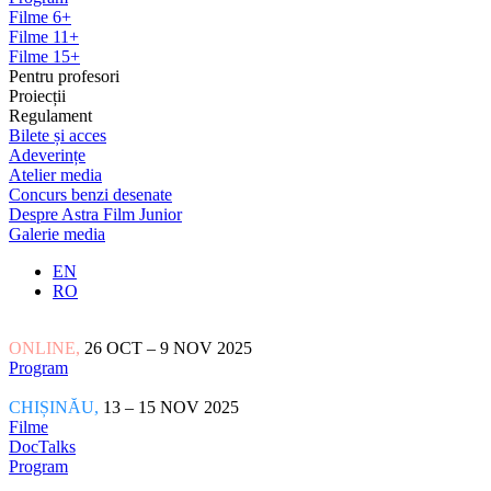
Filme 6+
Filme 11+
Filme 15+
Pentru profesori
Proiecții
Regulament
Bilete și acces
Adeverințe
Atelier media
Concurs benzi desenate
Despre Astra Film Junior
Galerie media
EN
RO
ONLINE,
26 OCT – 9 NOV 2025
Program
CHIȘINĂU,
13 – 15 NOV 2025
Filme
DocTalks
Program