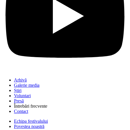
Arhivă
Galerie media
Știri
Voluntari
Presă
Întrebări frecvente
Contact
Echipa festivalului
Povestea noastră