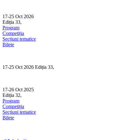
Skip
to
content
17-25 Oct 2026
Ediția 33,
Sibiu
Program
Competiția
Secțiuni tematice
Bilete
17-25 Oct 2026 Ediția 33,
Sibiu
17-26 Oct 2025
Ediția 32,
Sibiu
Program
Competiția
Secțiuni tematice
Bilete