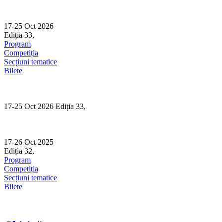
Skip
to
content
17-25 Oct 2026
Ediția 33,
Sibiu
Program
Competiția
Secțiuni tematice
Bilete
17-25 Oct 2026 Ediția 33,
Sibiu
17-26 Oct 2025
Ediția 32,
Sibiu
Program
Competiția
Secțiuni tematice
Bilete