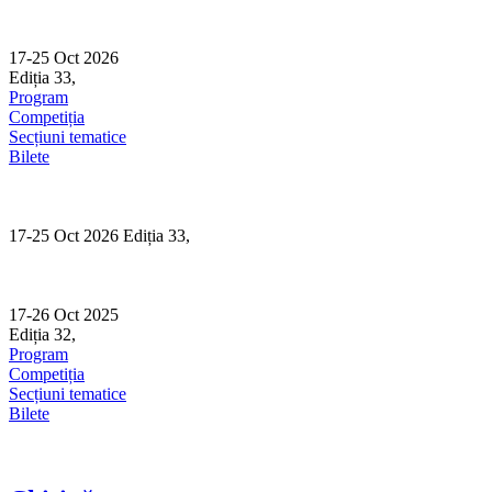
Skip
to
content
17-25 Oct 2026
Ediția 33,
Sibiu
Program
Competiția
Secțiuni tematice
Bilete
17-25 Oct 2026 Ediția 33,
Sibiu
17-26 Oct 2025
Ediția 32,
Sibiu
Program
Competiția
Secțiuni tematice
Bilete