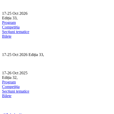
Skip
to
content
17-25 Oct 2026
Ediția 33,
Sibiu
Program
Competiția
Secțiuni tematice
Bilete
17-25 Oct 2026 Ediția 33,
Sibiu
17-26 Oct 2025
Ediția 32,
Sibiu
Program
Competiția
Secțiuni tematice
Bilete