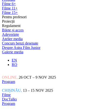
Filme 6+
Filme 11+
Filme 15+
Pentru profesori
Proiecții
Regulament
Bilete și acces
Adeverințe
Atelier media
Concurs benzi desenate
Despre Astra Film Junior
Galerie media
EN
RO
ONLINE,
26 OCT – 9 NOV 2025
Program
CHIȘINĂU,
13 – 15 NOV 2025
Filme
DocTalks
Program