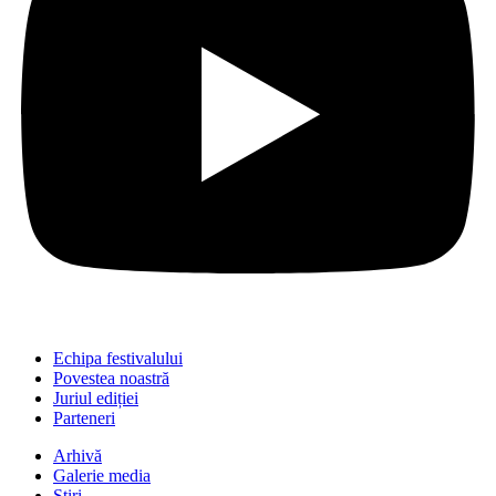
Echipa festivalului
Povestea noastră
Juriul ediției
Parteneri
Arhivă
Galerie media
Știri