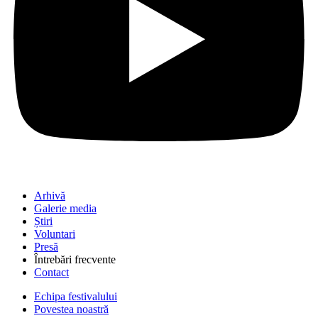
Arhivă
Galerie media
Știri
Voluntari
Presă
Întrebări frecvente
Contact
Echipa festivalului
Povestea noastră