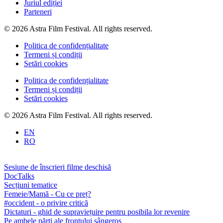
Juriul ediției
Parteneri
© 2026 Astra Film Festival. All rights reserved.
Politica de confidențialitate
Termeni și condiții
Setări cookies
Politica de confidențialitate
Termeni și condiții
Setări cookies
© 2026 Astra Film Festival. All rights reserved.
EN
RO
Sesiune de înscrieri filme deschisă
DocTalks
Secțiuni tematice
Femeie/Mamă - Cu ce preț?
#occident - o privire critică
Dictaturi - ghid de supraviețuire pentru posibila lor revenire
Pe ambele părți ale frontului sângeros