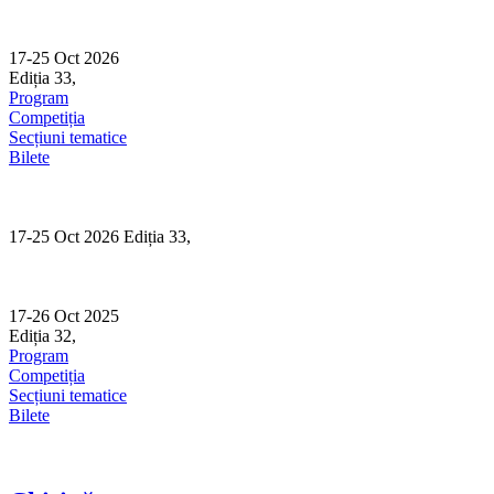
Skip
to
content
17-25 Oct 2026
Ediția 33,
Sibiu
Program
Competiția
Secțiuni tematice
Bilete
17-25 Oct 2026 Ediția 33,
Sibiu
17-26 Oct 2025
Ediția 32,
Sibiu
Program
Competiția
Secțiuni tematice
Bilete