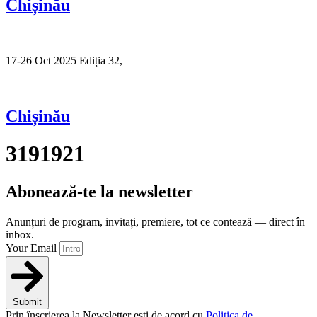
Chișinău
17-26 Oct 2025 Ediția 32,
Sibiu
Chișinău
3191921
Abonează-te la newsletter
Anunțuri de program, invitați, premiere, tot ce contează — direct în
inbox.
Your Email
Submit
Prin înscrierea la Newsletter ești de acord cu
Politica de