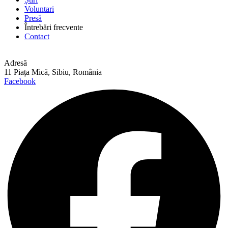
Voluntari
Presă
Întrebări frecvente
Contact
Adresă
11 Piața Mică, Sibiu, România
Facebook