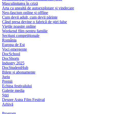
Masculinitatea în criză
Arta ca unealtă de autoexplorare și vindecare
Neo-fascism online și offline
Cum devii adult, cum devii părinte
Când presa devine o fabrică de știri false
Viețile noastre online
Weekend film pentru familie
Secțiuni competiționale
România
Europa de Est
Voci emergente
DocSchool
DocShorts
Industry 2025
DocStudentHub
Bilete și abonamente
Juriu
Premii
Echipa festivalului
Galerie media
Știri
Despre Astra Film Festival
Arhivă
Program