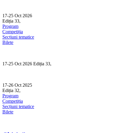
Skip
to
content
17-25 Oct 2026
Ediția 33,
Sibiu
Program
Competiția
Secțiuni tematice
Bilete
17-25 Oct 2026 Ediția 33,
Sibiu
17-26 Oct 2025
Ediția 32,
Sibiu
Program
Competiția
Secțiuni tematice
Bilete