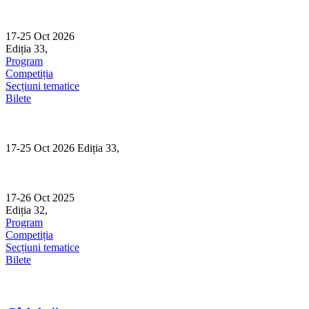
Skip
to
content
17-25 Oct 2026
Ediția 33,
Sibiu
Program
Competiția
Secțiuni tematice
Bilete
17-25 Oct 2026 Ediția 33,
Sibiu
17-26 Oct 2025
Ediția 32,
Sibiu
Program
Competiția
Secțiuni tematice
Bilete