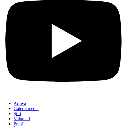
Arhivă
Galerie media
Știri
Voluntari
Presă