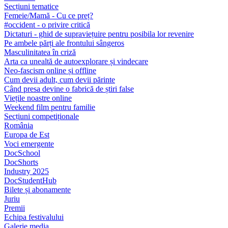
Secțiuni tematice
Femeie/Mamă - Cu ce preț?
#occident - o privire critică
Dictaturi - ghid de supraviețuire pentru posibila lor revenire
Pe ambele părți ale frontului sângeros
Masculinitatea în criză
Arta ca unealtă de autoexplorare și vindecare
Neo-fascism online și offline
Cum devii adult, cum devii părinte
Când presa devine o fabrică de știri false
Viețile noastre online
Weekend film pentru familie
Secțiuni competiționale
România
Europa de Est
Voci emergente
DocSchool
DocShorts
Industry 2025
DocStudentHub
Bilete și abonamente
Juriu
Premii
Echipa festivalului
Galerie media