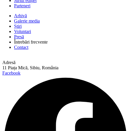
Juriul ediției
Parteneri
Arhivă
Galerie media
Știri
Voluntari
Presă
Întrebări frecvente
Contact
Adresă
11 Piața Mică, Sibiu, România
Facebook