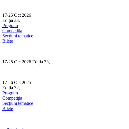
Skip
to
content
17-25 Oct 2026
Ediția 33,
Sibiu
Program
Competiția
Secțiuni tematice
Bilete
17-25 Oct 2026 Ediția 33,
Sibiu
17-26 Oct 2025
Ediția 32,
Sibiu
Program
Competiția
Secțiuni tematice
Bilete