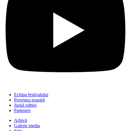
Echipa festivalului
Povestea noastră
Juriul ediției
Parteneri
Arhivă
Galerie media
Știri