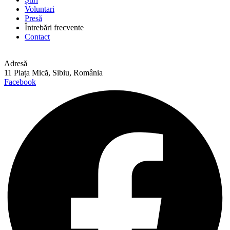
Voluntari
Presă
Întrebări frecvente
Contact
Adresă
11 Piața Mică, Sibiu, România
Facebook