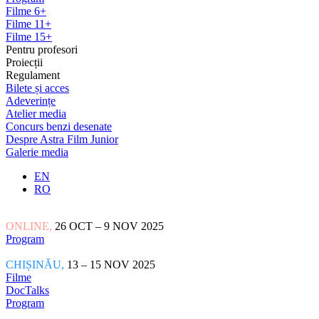
Filme 6+
Filme 11+
Filme 15+
Pentru profesori
Proiecții
Regulament
Bilete și acces
Adeverințe
Atelier media
Concurs benzi desenate
Despre Astra Film Junior
Galerie media
EN
RO
ONLINE,
26 OCT – 9 NOV 2025
Program
CHIȘINĂU,
13 – 15 NOV 2025
Filme
DocTalks
Program