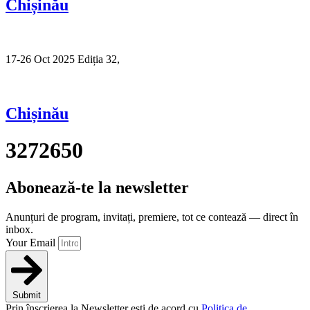
Chișinău
17-26 Oct 2025 Ediția 32,
Sibiu
Chișinău
3272650
Abonează-te la newsletter
Anunțuri de program, invitați, premiere, tot ce contează — direct în
inbox.
Your Email
Submit
Prin înscrierea la Newsletter ești de acord cu
Politica de