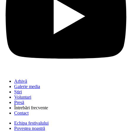
Arhivă
Galerie media
Știri
Voluntari
Presă
Întrebări frecvente
Contact
Echipa festivalului
Povestea noastră