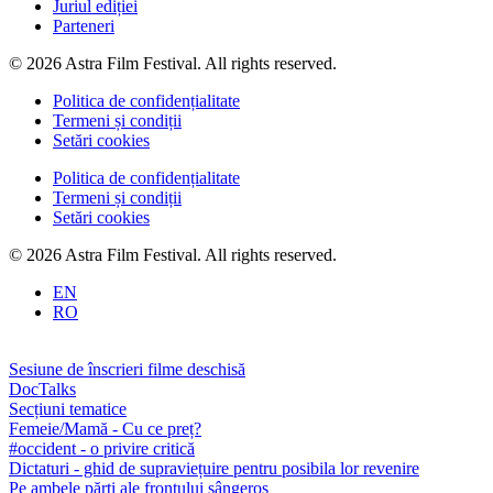
Juriul ediției
Parteneri
© 2026 Astra Film Festival. All rights reserved.
Politica de confidențialitate
Termeni și condiții
Setări cookies
Politica de confidențialitate
Termeni și condiții
Setări cookies
© 2026 Astra Film Festival. All rights reserved.
EN
RO
Sesiune de înscrieri filme deschisă
DocTalks
Secțiuni tematice
Femeie/Mamă - Cu ce preț?
#occident - o privire critică
Dictaturi - ghid de supraviețuire pentru posibila lor revenire
Pe ambele părți ale frontului sângeros