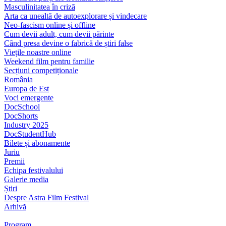
Masculinitatea în criză
Arta ca unealtă de autoexplorare și vindecare
Neo-fascism online și offline
Cum devii adult, cum devii părinte
Când presa devine o fabrică de știri false
Viețile noastre online
Weekend film pentru familie
Secțiuni competiționale
România
Europa de Est
Voci emergente
DocSchool
DocShorts
Industry 2025
DocStudentHub
Bilete și abonamente
Juriu
Premii
Echipa festivalului
Galerie media
Știri
Despre Astra Film Festival
Arhivă
Program