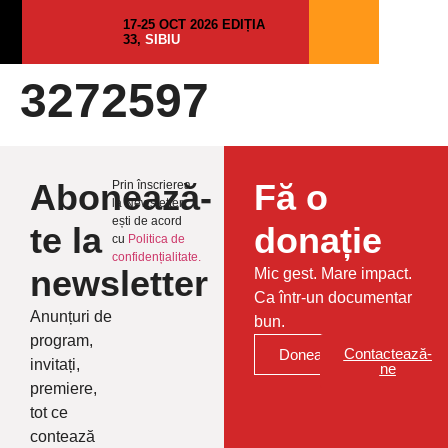
17-25 OCT 2026 EDIȚIA
33,
SIBIU
3272597
Abonează-
Fă o
Prin înscrierea
la Newsletter
ești de acord
te la
donație
cu
Politica de
confidențialitate.
newsletter
Mic gest. Mare impact.
Ca într-un documentar
Anunțuri de
bun.
program,
Contactează-
Donează
invitați,
ne
premiere,
tot ce
contează