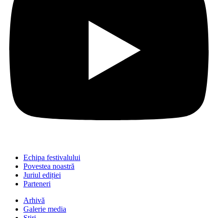
Echipa festivalului
Povestea noastră
Juriul ediției
Parteneri
Arhivă
Galerie media
Știri