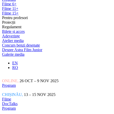
Filme 6+
Filme 11+
Filme 15+
Pentru profesori
Proiecții
Regulament
Bilete și acces
Adeverințe
Atelier media
Concurs benzi desenate
Despre Astra Film Junior
Galerie media
EN
RO
ONLINE,
26 OCT – 9 NOV 2025
Program
CHIȘINĂU,
13 – 15 NOV 2025
Filme
DocTalks
Program