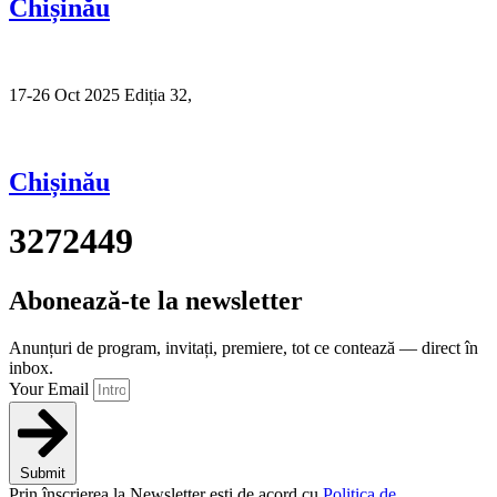
Chișinău
17-26 Oct 2025 Ediția 32,
Sibiu
Chișinău
3272449
Abonează-te la newsletter
Anunțuri de program, invitați, premiere, tot ce contează — direct în
inbox.
Your Email
Submit
Prin înscrierea la Newsletter ești de acord cu
Politica de