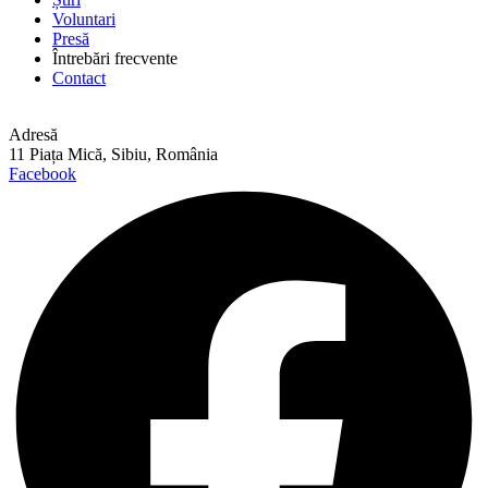
Voluntari
Presă
Întrebări frecvente
Contact
Adresă
11 Piața Mică, Sibiu, România
Facebook