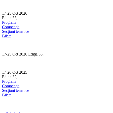
Skip
to
content
17-25 Oct 2026
Ediția 33,
Sibiu
Program
Competiția
Secțiuni tematice
Bilete
17-25 Oct 2026 Ediția 33,
Sibiu
17-26 Oct 2025
Ediția 32,
Sibiu
Program
Competiția
Secțiuni tematice
Bilete