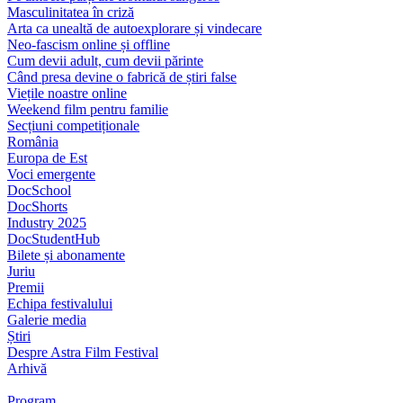
Masculinitatea în criză
Arta ca unealtă de autoexplorare și vindecare
Neo-fascism online și offline
Cum devii adult, cum devii părinte
Când presa devine o fabrică de știri false
Viețile noastre online
Weekend film pentru familie
Secțiuni competiționale
România
Europa de Est
Voci emergente
DocSchool
DocShorts
Industry 2025
DocStudentHub
Bilete și abonamente
Juriu
Premii
Echipa festivalului
Galerie media
Știri
Despre Astra Film Festival
Arhivă
Program