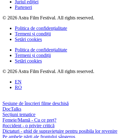
Juriul ediției
Parteneri
© 2026 Astra Film Festival. All rights reserved.
Politica de confidențialitate
Termeni și condiții
Setări cookies
Politica de confidențialitate
Termeni și condiții
Setări cookies
© 2026 Astra Film Festival. All rights reserved.
EN
RO
Sesiune de înscrieri filme deschisă
DocTalks
Secțiuni tematice
Femeie/Mamă - Cu ce preț?
#occident - o privire critică
Dictaturi - ghid de supraviețuire pentru posibila lor revenire
Pe ambele părți ale frontului sângeros