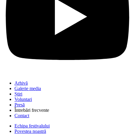
Arhivă
Galerie media
Știri
Voluntari
Presă
Întrebări frecvente
Contact
Echipa festivalului
Povestea noastră