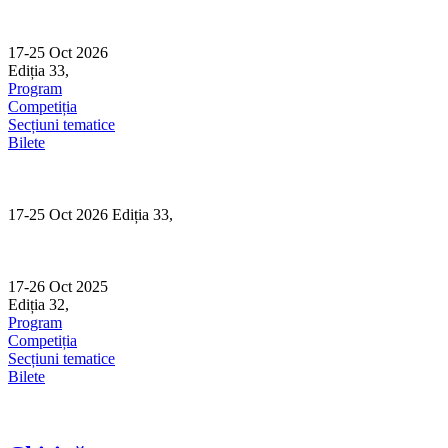
Skip
to
content
17-25 Oct 2026
Ediția 33,
Sibiu
Program
Competiția
Secțiuni tematice
Bilete
17-25 Oct 2026 Ediția 33,
Sibiu
17-26 Oct 2025
Ediția 32,
Sibiu
Program
Competiția
Secțiuni tematice
Bilete