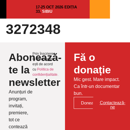
17-25 OCT 2026 EDIȚIA
33,
SIBIU
3272348
Abonează-
Fă o
Prin înscrierea
la Newsletter
ești de acord
te la
donație
cu
Politica de
confidențialitate.
newsletter
Mic gest. Mare impact.
Ca într-un documentar
Anunțuri de
bun.
program,
Contactează-
Donează
invitați,
ne
premiere,
tot ce
contează