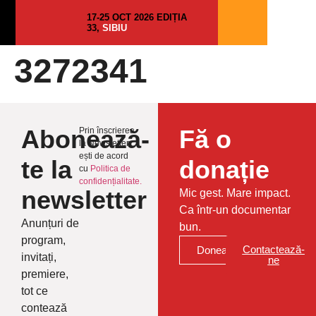
17-25 OCT 2026 EDIȚIA
33,
SIBIU
3272341
Abonează-
Fă o
Prin înscrierea
la Newsletter
ești de acord
te la
donație
cu
Politica de
confidențialitate.
newsletter
Mic gest. Mare impact.
Ca într-un documentar
Anunțuri de
bun.
program,
Contactează-
Donează
invitați,
ne
premiere,
tot ce
contează