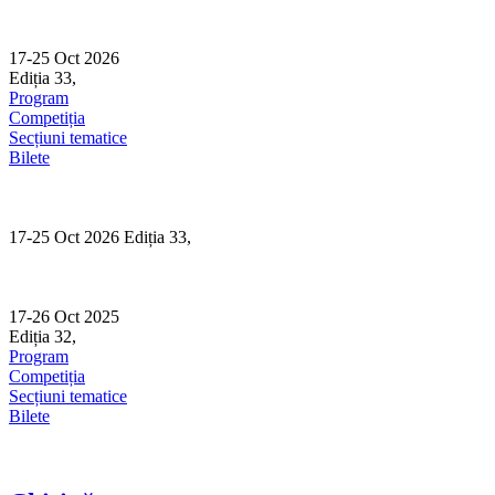
Skip
to
content
17-25 Oct 2026
Ediția 33,
Sibiu
Program
Competiția
Secțiuni tematice
Bilete
17-25 Oct 2026 Ediția 33,
Sibiu
17-26 Oct 2025
Ediția 32,
Sibiu
Program
Competiția
Secțiuni tematice
Bilete