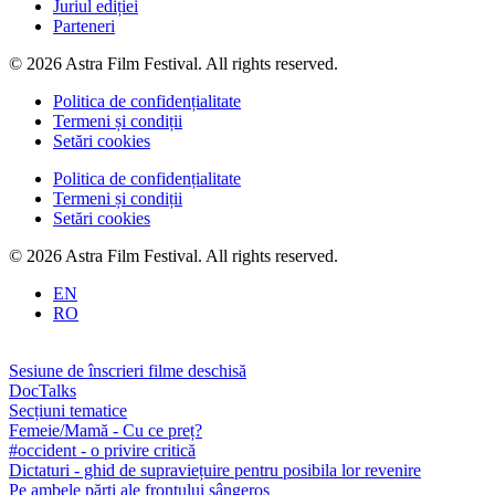
Juriul ediției
Parteneri
© 2026 Astra Film Festival. All rights reserved.
Politica de confidențialitate
Termeni și condiții
Setări cookies
Politica de confidențialitate
Termeni și condiții
Setări cookies
© 2026 Astra Film Festival. All rights reserved.
EN
RO
Sesiune de înscrieri filme deschisă
DocTalks
Secțiuni tematice
Femeie/Mamă - Cu ce preț?
#occident - o privire critică
Dictaturi - ghid de supraviețuire pentru posibila lor revenire
Pe ambele părți ale frontului sângeros