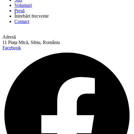
Voluntari
Presă
Întrebări frecvente
Contact
Adresă
11 Piața Mică, Sibiu, România
Facebook