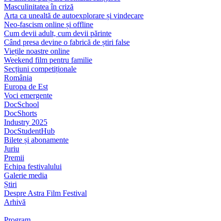
Masculinitatea în criză
Arta ca unealtă de autoexplorare și vindecare
Neo-fascism online și offline
Cum devii adult, cum devii părinte
Când presa devine o fabrică de știri false
Viețile noastre online
Weekend film pentru familie
Secțiuni competiționale
România
Europa de Est
Voci emergente
DocSchool
DocShorts
Industry 2025
DocStudentHub
Bilete și abonamente
Juriu
Premii
Echipa festivalului
Galerie media
Știri
Despre Astra Film Festival
Arhivă
Program