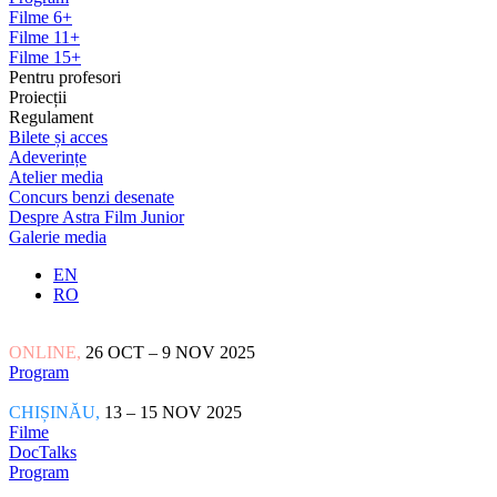
Filme 6+
Filme 11+
Filme 15+
Pentru profesori
Proiecții
Regulament
Bilete și acces
Adeverințe
Atelier media
Concurs benzi desenate
Despre Astra Film Junior
Galerie media
EN
RO
ONLINE,
26 OCT – 9 NOV 2025
Program
CHIȘINĂU,
13 – 15 NOV 2025
Filme
DocTalks
Program