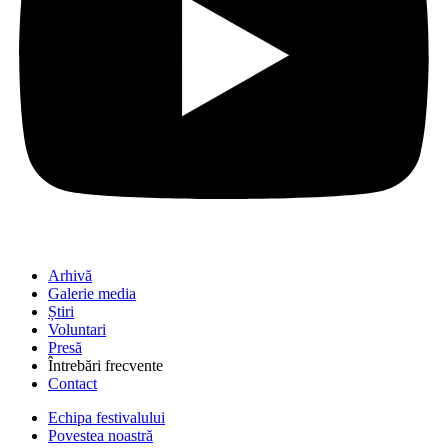
Arhivă
Galerie media
Știri
Voluntari
Presă
Întrebări frecvente
Contact
Echipa festivalului
Povestea noastră