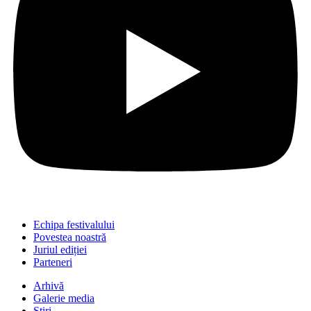
Echipa festivalului
Povestea noastră
Juriul ediției
Parteneri
Arhivă
Galerie media
Știri