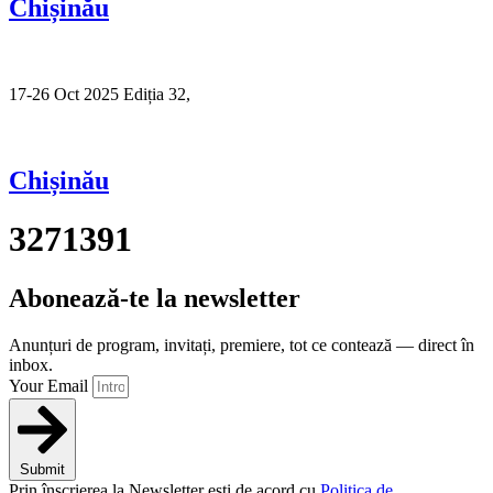
Chișinău
17-26 Oct 2025 Ediția 32,
Sibiu
Chișinău
3271391
Abonează-te la newsletter
Anunțuri de program, invitați, premiere, tot ce contează — direct în
inbox.
Your Email
Submit
Prin înscrierea la Newsletter ești de acord cu
Politica de