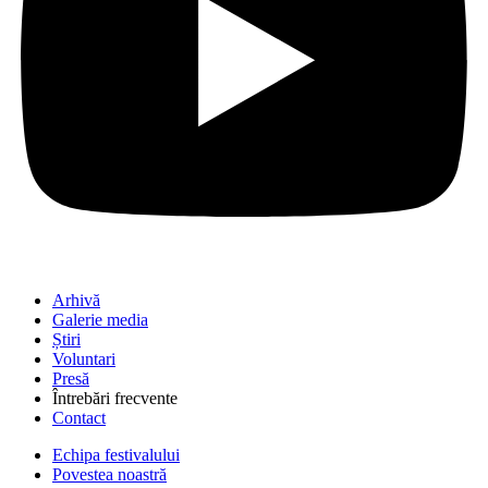
Arhivă
Galerie media
Știri
Voluntari
Presă
Întrebări frecvente
Contact
Echipa festivalului
Povestea noastră