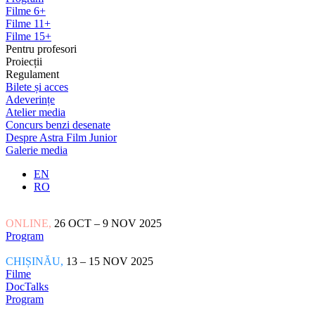
Filme 6+
Filme 11+
Filme 15+
Pentru profesori
Proiecții
Regulament
Bilete și acces
Adeverințe
Atelier media
Concurs benzi desenate
Despre Astra Film Junior
Galerie media
EN
RO
ONLINE,
26 OCT – 9 NOV 2025
Program
CHIȘINĂU,
13 – 15 NOV 2025
Filme
DocTalks
Program