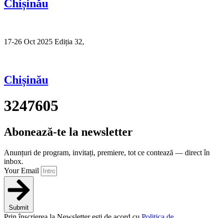
Chișinău
17-26 Oct 2025 Ediția 32,
Sibiu
Chișinău
3247605
Abonează-te la newsletter
Anunțuri de program, invitați, premiere, tot ce contează — direct în
inbox.
Your Email
Submit
Prin înscrierea la Newsletter ești de acord cu
Politica de