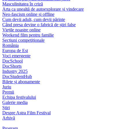
Masculinitatea în criză
Arta ca unealtă de autoexplorare și vindecare
Neo-fascism online și offline
Cum devii adult, cum devii părinte
Când presa devine o fabrică de știri false
Viețile noastre online
Weekend film pentru familie
Secțiuni competiționale
România
Europa de Est
Voci emergente
DocSchool
DocShorts
Industry 2025
DocStudentHub
Bilete și abonamente
Juriu
Premii
Echipa festivalului
Galerie media
Știri
Despre Astra Film Festival
Arhivă
Program