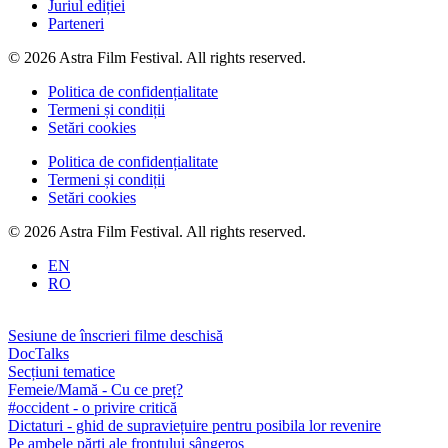
Juriul ediției
Parteneri
© 2026 Astra Film Festival. All rights reserved.
Politica de confidențialitate
Termeni și condiții
Setări cookies
Politica de confidențialitate
Termeni și condiții
Setări cookies
© 2026 Astra Film Festival. All rights reserved.
EN
RO
Sesiune de înscrieri filme deschisă
DocTalks
Secțiuni tematice
Femeie/Mamă - Cu ce preț?
#occident - o privire critică
Dictaturi - ghid de supraviețuire pentru posibila lor revenire
Pe ambele părți ale frontului sângeros