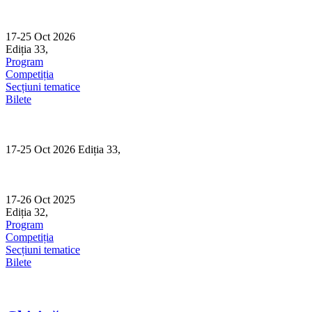
Skip
to
content
17-25 Oct 2026
Ediția 33,
Sibiu
Program
Competiția
Secțiuni tematice
Bilete
17-25 Oct 2026 Ediția 33,
Sibiu
17-26 Oct 2025
Ediția 32,
Sibiu
Program
Competiția
Secțiuni tematice
Bilete