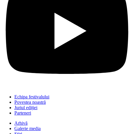
Echipa festivalului
Povestea noastră
Juriul ediției
Parteneri
Arhivă
Galerie media
Știri