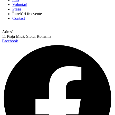
Voluntari
Presă
Întrebări frecvente
Contact
Adresă
11 Piața Mică, Sibiu, România
Facebook