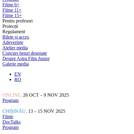
Filme 6+
Filme 11+
Filme 15+
Pentru profesori
Proiecții
Regulament
Bilete și acces
Adeverințe
Atelier media
Concurs benzi desenate
Despre Astra Film Junior
Galerie media
EN
RO
ONLINE,
26 OCT – 9 NOV 2025
Program
CHIȘINĂU,
13 – 15 NOV 2025
Filme
DocTalks
Program