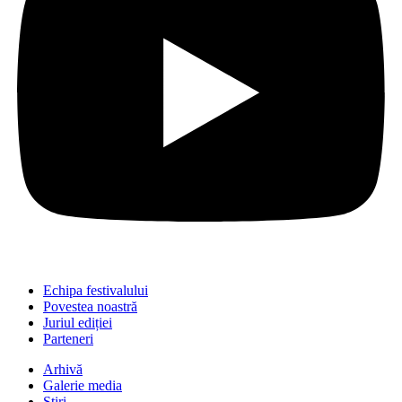
Echipa festivalului
Povestea noastră
Juriul ediției
Parteneri
Arhivă
Galerie media
Știri