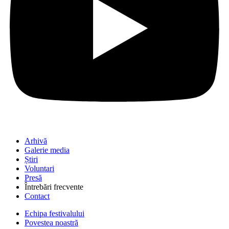
Arhivă
Galerie media
Știri
Voluntari
Presă
Întrebări frecvente
Contact
Echipa festivalului
Povestea noastră