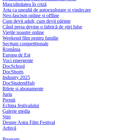
Masculinitatea în criză
Arta ca unealtă de autoexplorare și vindecare
Neo-fascism online și offline
Cum devii adult, cum devii părinte
Când presa devine o fabrică de știri false
Viețile noastre online
Weekend film pentru familie
Secțiuni competiționale
România
Europa de Est
Voci emergente
DocSchool
DocShorts
Industry 2025
DocStudentHub
Bilete și abonamente
Juriu
Premii
Echipa festivalului
Galerie media
Știri
Despre Astra Film Festival
Arhivă
Program