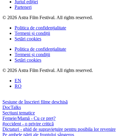
Juriul ediției
Parteneri
© 2026 Astra Film Festival. All rights reserved.
Politica de confidențialitate
Termeni și condiții
Setări cookies
Politica de confidențialitate
Termeni și condiții
Setări cookies
© 2026 Astra Film Festival. All rights reserved.
EN
RO
Sesiune de înscrieri filme deschisă
DocTalks
Secțiuni tematice
Femeie/Mamă - Cu ce preț?
#occident - o privire critică
Dictaturi - ghid de supraviețuire pentru posibila lor revenire
Pe ambele părți ale frontului sângeros