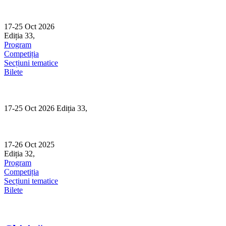
Skip
to
content
17-25 Oct 2026
Ediția 33,
Sibiu
Program
Competiția
Secțiuni tematice
Bilete
17-25 Oct 2026 Ediția 33,
Sibiu
17-26 Oct 2025
Ediția 32,
Sibiu
Program
Competiția
Secțiuni tematice
Bilete