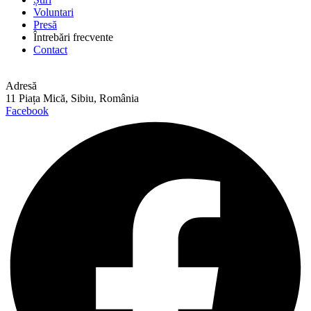
Voluntari
Presă
Întrebări frecvente
Contact
Adresă
11 Piața Mică, Sibiu, România
Facebook