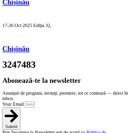
Chișinău
17-26 Oct 2025 Ediția 32,
Sibiu
Chișinău
3247483
Abonează-te la newsletter
Anunțuri de program, invitați, premiere, tot ce contează — direct în
inbox.
Your Email
Submit
Prin înscrierea la Newsletter ești de acord cu
Politica de