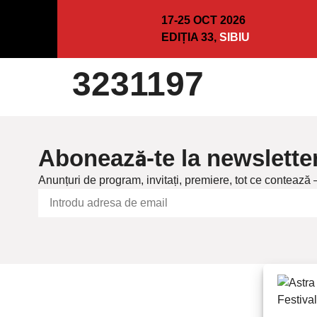
17-25 OCT 2026
EDIȚIA 33,
SIBIU
3231197
Abonează-te la newslette
Anunțuri de program, invitați, premiere, tot ce contează 