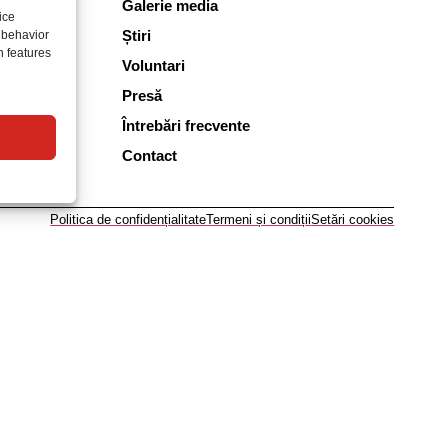
Galerie media
ice
Știri
 behavior
n features
Voluntari
Presă
Întrebări frecvente
Contact
Politica de confidențialitate
Termeni și condiții
Setări cookies