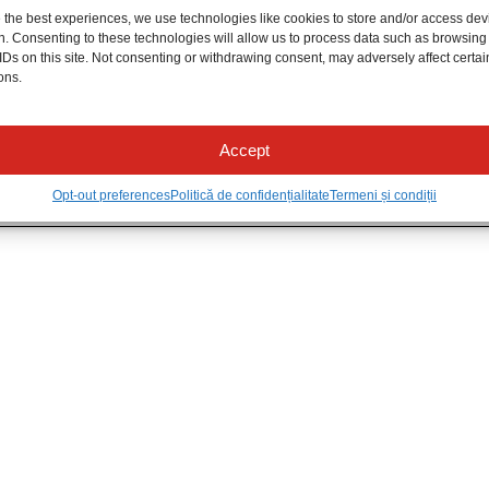
Povestea noastră
 the best experiences, we use technologies like cookies to store and/or access dev
Juriul ediției
n. Consenting to these technologies will allow us to process data such as browsing
IDs on this site. Not consenting or withdrawing consent, may adversely affect certai
Parteneri
ons.
Accept
Opt-out preferences
Politică de confidențialitate
Termeni și condiții