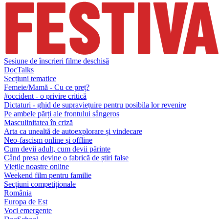
Sesiune de înscrieri filme deschisă
DocTalks
Secțiuni tematice
Femeie/Mamă - Cu ce preț?
#occident - o privire critică
Dictaturi - ghid de supraviețuire pentru posibila lor revenire
Pe ambele părți ale frontului sângeros
Masculinitatea în criză
Arta ca unealtă de autoexplorare și vindecare
Neo-fascism online și offline
Cum devii adult, cum devii părinte
Când presa devine o fabrică de știri false
Viețile noastre online
Weekend film pentru familie
Secțiuni competiționale
România
Europa de Est
Voci emergente