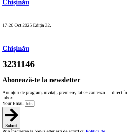
Chișinău
17-26 Oct 2025 Ediția 32,
Sibiu
Chișinău
3231146
Abonează-te la newsletter
Anunțuri de program, invitați, premiere, tot ce contează — direct în
inbox.
Your Email
Submit
Prin înscrierea la Newsletter ești de acord cu
Politica de