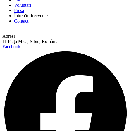
Voluntari
Presă
Întrebări frecvente
Contact
Adresă
11 Piața Mică, Sibiu, România
Facebook