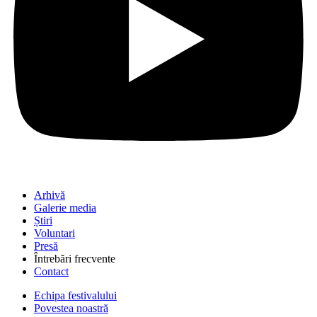
Arhivă
Galerie media
Știri
Voluntari
Presă
Întrebări frecvente
Contact
Echipa festivalului
Povestea noastră