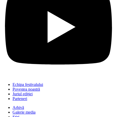
Echipa festivalului
Povestea noastră
Juriul ediției
Parteneri
Arhivă
Galerie media
Știri