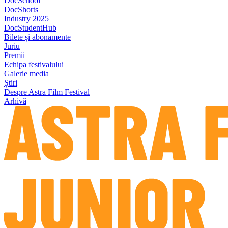
DocSchool
DocShorts
Industry 2025
DocStudentHub
Bilete și abonamente
Juriu
Premii
Echipa festivalului
Galerie media
Știri
Despre Astra Film Festival
Arhivă