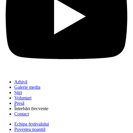
Arhivă
Galerie media
Știri
Voluntari
Presă
Întrebări frecvente
Contact
Echipa festivalului
Povestea noastră