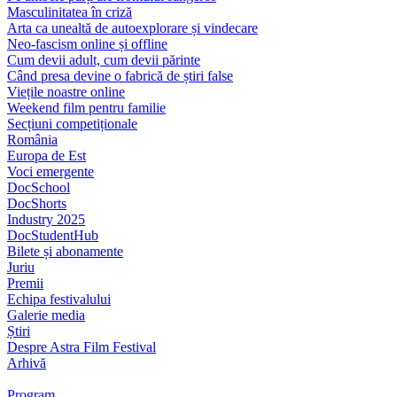
Masculinitatea în criză
Arta ca unealtă de autoexplorare și vindecare
Neo-fascism online și offline
Cum devii adult, cum devii părinte
Când presa devine o fabrică de știri false
Viețile noastre online
Weekend film pentru familie
Secțiuni competiționale
România
Europa de Est
Voci emergente
DocSchool
DocShorts
Industry 2025
DocStudentHub
Bilete și abonamente
Juriu
Premii
Echipa festivalului
Galerie media
Știri
Despre Astra Film Festival
Arhivă
Program