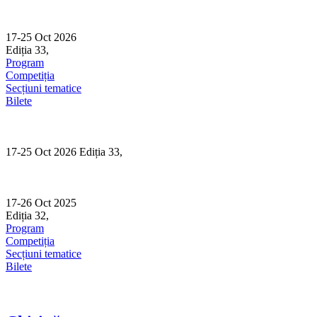
Skip
to
content
17-25 Oct 2026
Ediția 33,
Sibiu
Program
Competiția
Secțiuni tematice
Bilete
17-25 Oct 2026 Ediția 33,
Sibiu
17-26 Oct 2025
Ediția 32,
Sibiu
Program
Competiția
Secțiuni tematice
Bilete