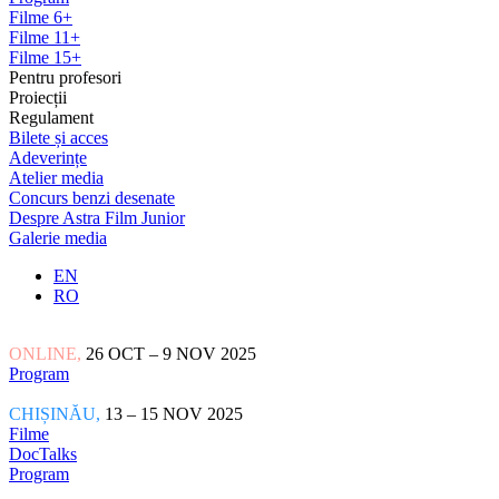
Filme 6+
Filme 11+
Filme 15+
Pentru profesori
Proiecții
Regulament
Bilete și acces
Adeverințe
Atelier media
Concurs benzi desenate
Despre Astra Film Junior
Galerie media
EN
RO
ONLINE,
26 OCT – 9 NOV 2025
Program
CHIȘINĂU,
13 – 15 NOV 2025
Filme
DocTalks
Program