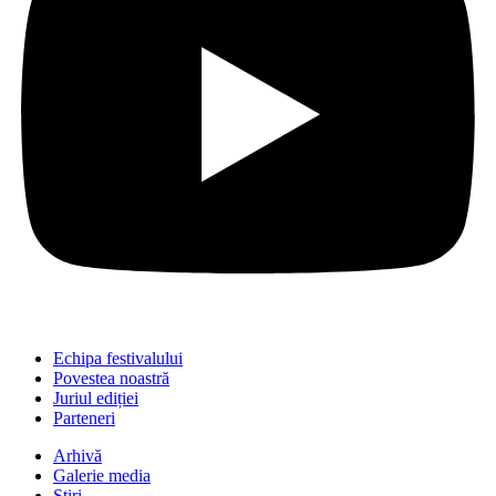
Echipa festivalului
Povestea noastră
Juriul ediției
Parteneri
Arhivă
Galerie media
Știri