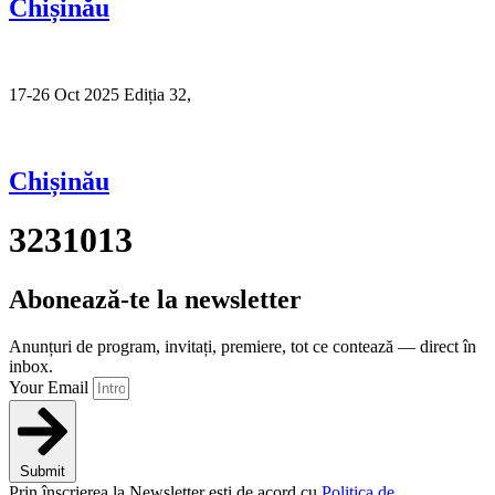
Chișinău
17-26 Oct 2025 Ediția 32,
Sibiu
Chișinău
3231013
Abonează-te la newsletter
Anunțuri de program, invitați, premiere, tot ce contează — direct în
inbox.
Your Email
Submit
Prin înscrierea la Newsletter ești de acord cu
Politica de