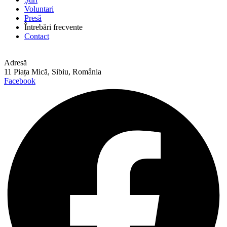
Voluntari
Presă
Întrebări frecvente
Contact
Adresă
11 Piața Mică, Sibiu, România
Facebook