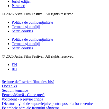
Juriul ediției
Parteneri
© 2026 Astra Film Festival. All rights reserved.
Politica de confidențialitate
Termeni și condiții
Setări cookies
Politica de confidențialitate
Termeni și condiții
Setări cookies
© 2026 Astra Film Festival. All rights reserved.
EN
RO
Sesiune de înscrieri filme deschisă
DocTalks
Secțiuni tematice
Femeie/Mamă - Cu ce preț?
#occident - o privire critică
Dictaturi - ghid de supraviețuire pentru posibila lor revenire
Pe ambele părți ale frontului sângeros