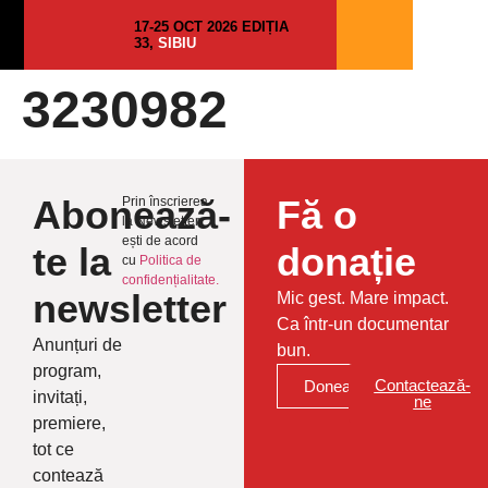
17-25 OCT 2026 EDIȚIA
33,
SIBIU
3230982
Abonează-
Fă o
Prin înscrierea
la Newsletter
ești de acord
te la
donație
cu
Politica de
confidențialitate.
newsletter
Mic gest. Mare impact.
Ca într-un documentar
Anunțuri de
bun.
program,
Contactează-
Donează
invitați,
ne
premiere,
tot ce
contează