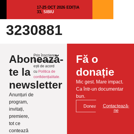
17-25 OCT 2026 EDIȚIA
33,
SIBIU
3230881
Abonează-
Fă o
Prin înscrierea
la Newsletter
ești de acord
te la
donație
cu
Politica de
confidențialitate.
newsletter
Mic gest. Mare impact.
Ca într-un documentar
Anunțuri de
bun.
program,
Contactează-
Donează
invitați,
ne
premiere,
tot ce
contează