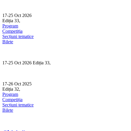
Skip
to
content
17-25 Oct 2026
Ediția 33,
Sibiu
Program
Competiția
Secțiuni tematice
Bilete
17-25 Oct 2026 Ediția 33,
Sibiu
17-26 Oct 2025
Ediția 32,
Sibiu
Program
Competiția
Secțiuni tematice
Bilete