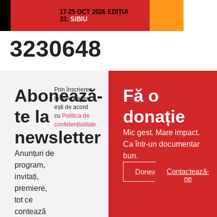
17-25 OCT 2026 EDIȚIA
33,
SIBIU
3230648
Abonează-
Fă o
Prin înscrierea
la Newsletter
ești de acord
te la
donație
cu
Politica de
confidențialitate.
newsletter
Mic gest. Mare impact.
Ca într-un documentar
Anunțuri de
bun.
program,
Contactează-
Donează
invitați,
ne
premiere,
tot ce
contează