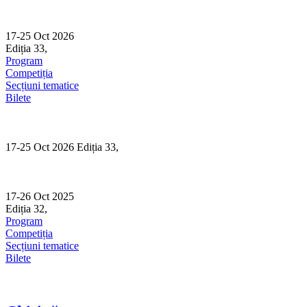
Skip
to
content
17-25 Oct 2026
Ediția 33,
Sibiu
Program
Competiția
Secțiuni tematice
Bilete
17-25 Oct 2026 Ediția 33,
Sibiu
17-26 Oct 2025
Ediția 32,
Sibiu
Program
Competiția
Secțiuni tematice
Bilete