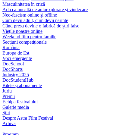
Masculinitatea în criză
Arta ca unealtă de autoexplorare și vindecare
Neo-fascism online și offline
Cum devii adult, cum devii părinte
Când presa devine o fabrică de știri false
Viețile noastre online
Weekend film pentru familie
Secțiuni competiționale
România
Europa de Est
Voci emergente
DocSchool
DocShorts
Industry 2025
DocStudentHub
Bilete și abonamente
Juriu
Premii
Echipa festivalului
Galerie media
Știri
Despre Astra Film Festival
Arhivă
Program