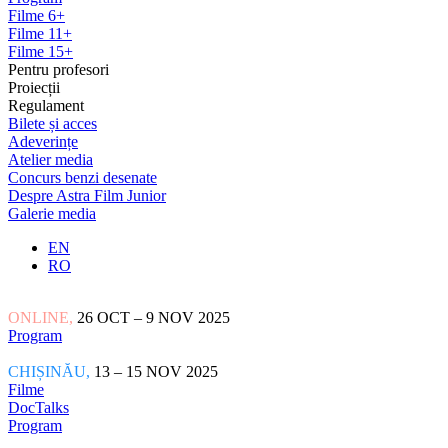
Filme 6+
Filme 11+
Filme 15+
Pentru profesori
Proiecții
Regulament
Bilete și acces
Adeverințe
Atelier media
Concurs benzi desenate
Despre Astra Film Junior
Galerie media
EN
RO
ONLINE,
26 OCT – 9 NOV 2025
Program
CHIȘINĂU,
13 – 15 NOV 2025
Filme
DocTalks
Program