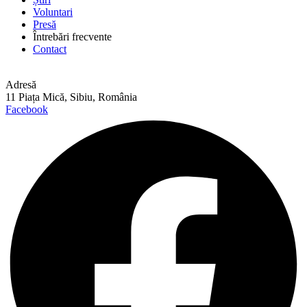
Voluntari
Presă
Întrebări frecvente
Contact
Adresă
11 Piața Mică, Sibiu, România
Facebook