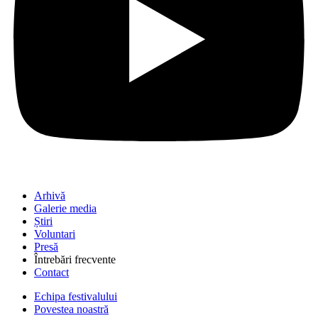
Arhivă
Galerie media
Știri
Voluntari
Presă
Întrebări frecvente
Contact
Echipa festivalului
Povestea noastră