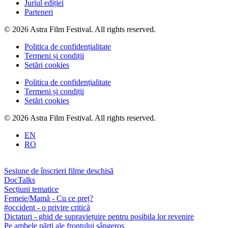
Juriul ediției
Parteneri
© 2026 Astra Film Festival. All rights reserved.
Politica de confidențialitate
Termeni și condiții
Setări cookies
Politica de confidențialitate
Termeni și condiții
Setări cookies
© 2026 Astra Film Festival. All rights reserved.
EN
RO
Sesiune de înscrieri filme deschisă
DocTalks
Secțiuni tematice
Femeie/Mamă - Cu ce preț?
#occident - o privire critică
Dictaturi - ghid de supraviețuire pentru posibila lor revenire
Pe ambele părți ale frontului sângeros