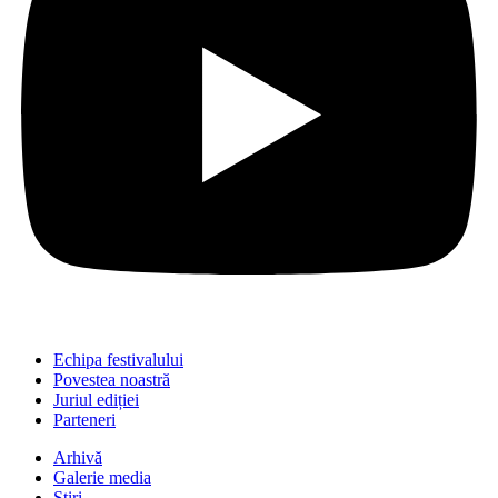
Echipa festivalului
Povestea noastră
Juriul ediției
Parteneri
Arhivă
Galerie media
Știri