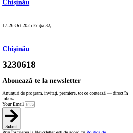
Chișinău
17-26 Oct 2025 Ediția 32,
Sibiu
Chișinău
3230618
Abonează-te la newsletter
Anunțuri de program, invitați, premiere, tot ce contează — direct în
inbox.
Your Email
Submit
Prin înscrierea la Newsletter ești de acord cu
Politica de