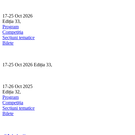
Skip
to
content
17-25 Oct 2026
Ediția 33,
Sibiu
Program
Competiția
Secțiuni tematice
Bilete
17-25 Oct 2026 Ediția 33,
Sibiu
17-26 Oct 2025
Ediția 32,
Sibiu
Program
Competiția
Secțiuni tematice
Bilete