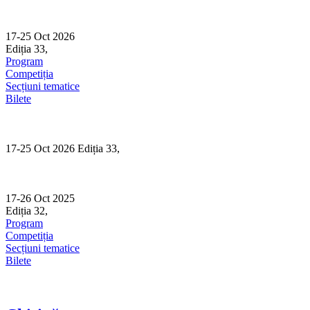
Skip
to
content
17-25 Oct 2026
Ediția 33,
Sibiu
Program
Competiția
Secțiuni tematice
Bilete
17-25 Oct 2026 Ediția 33,
Sibiu
17-26 Oct 2025
Ediția 32,
Sibiu
Program
Competiția
Secțiuni tematice
Bilete