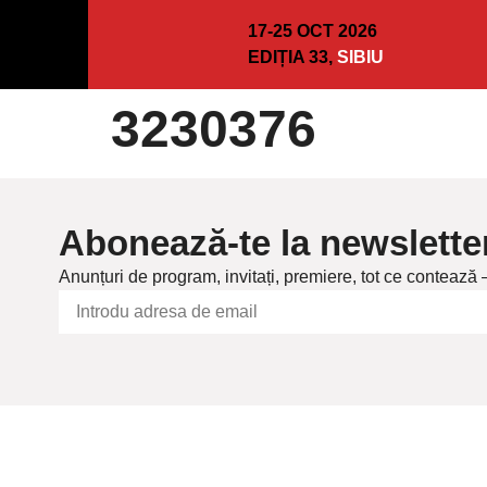
17-25 OCT 2026
EDIȚIA 33,
SIBIU
3230376
Abonează-te la newslette
Anunțuri de program, invitați, premiere, tot ce contează 