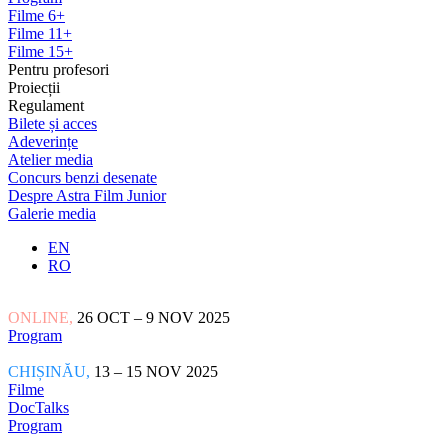
Filme 6+
Filme 11+
Filme 15+
Pentru profesori
Proiecții
Regulament
Bilete și acces
Adeverințe
Atelier media
Concurs benzi desenate
Despre Astra Film Junior
Galerie media
EN
RO
ONLINE,
26 OCT – 9 NOV 2025
Program
CHIȘINĂU,
13 – 15 NOV 2025
Filme
DocTalks
Program