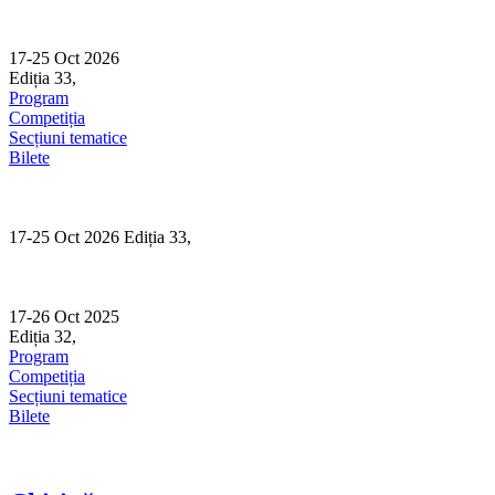
Skip
to
content
17-25 Oct 2026
Ediția 33,
Sibiu
Program
Competiția
Secțiuni tematice
Bilete
17-25 Oct 2026 Ediția 33,
Sibiu
17-26 Oct 2025
Ediția 32,
Sibiu
Program
Competiția
Secțiuni tematice
Bilete