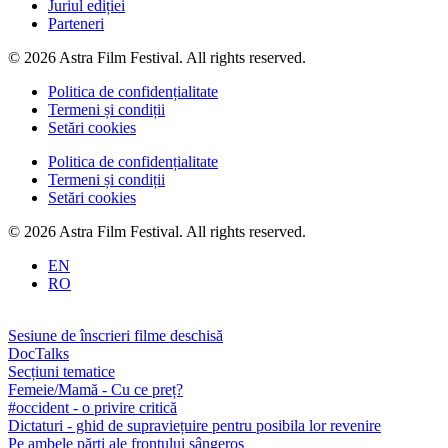
Juriul ediției
Parteneri
© 2026 Astra Film Festival. All rights reserved.
Politica de confidențialitate
Termeni și condiții
Setări cookies
Politica de confidențialitate
Termeni și condiții
Setări cookies
© 2026 Astra Film Festival. All rights reserved.
EN
RO
Sesiune de înscrieri filme deschisă
DocTalks
Secțiuni tematice
Femeie/Mamă - Cu ce preț?
#occident - o privire critică
Dictaturi - ghid de supraviețuire pentru posibila lor revenire
Pe ambele părți ale frontului sângeros