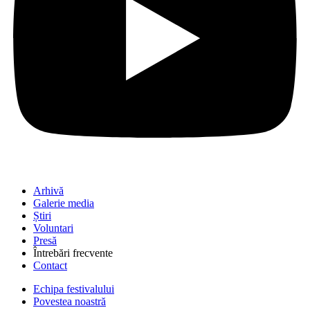
Arhivă
Galerie media
Știri
Voluntari
Presă
Întrebări frecvente
Contact
Echipa festivalului
Povestea noastră