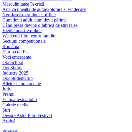
Masculinitatea în criză
Arta ca unealtă de autoexplorare și vindecare
Neo-fascism online și offline
Cum devii adult, cum devii părinte
Când presa devine o fabrică de știri false
Viețile noastre online
Weekend film pentru familie
Secțiuni competiționale
România
Europa de Est
Voci emergente
DocSchool
DocShorts
Industry 2025
DocStudentHub
Bilete și abonamente
Juriu
Premii
Echipa festivalului
Galerie media
Știri
Despre Astra Film Festival
Arhivă
Program