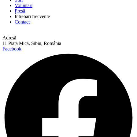
Voluntari
Presă
Întrebări frecvente
Contact
Adresă
11 Piața Mică, Sibiu, România
Facebook