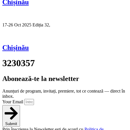
Chișinău
17-26 Oct 2025 Ediția 32,
Sibiu
Chișinău
3230357
Abonează-te la newsletter
Anunțuri de program, invitați, premiere, tot ce contează — direct în
inbox.
Your Email
Submit
Prin înscrierea la Newsletter ești de acord cu
Politica de