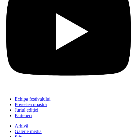
Echipa festivalului
Povestea noastră
Juriul ediției
Parteneri
Arhivă
Galerie media
Știri