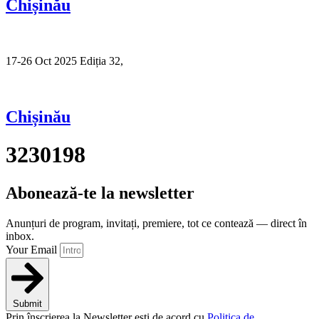
Chișinău
17-26 Oct 2025 Ediția 32,
Sibiu
Chișinău
3230198
Abonează-te la newsletter
Anunțuri de program, invitați, premiere, tot ce contează — direct în
inbox.
Your Email
Submit
Prin înscrierea la Newsletter ești de acord cu
Politica de