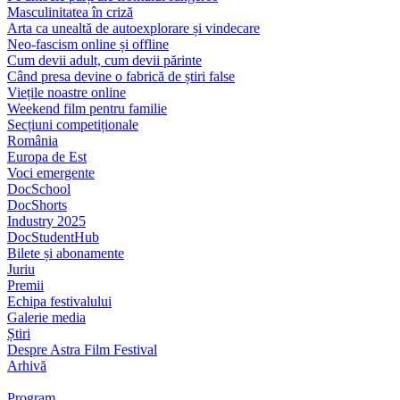
Masculinitatea în criză
Arta ca unealtă de autoexplorare și vindecare
Neo-fascism online și offline
Cum devii adult, cum devii părinte
Când presa devine o fabrică de știri false
Viețile noastre online
Weekend film pentru familie
Secțiuni competiționale
România
Europa de Est
Voci emergente
DocSchool
DocShorts
Industry 2025
DocStudentHub
Bilete și abonamente
Juriu
Premii
Echipa festivalului
Galerie media
Știri
Despre Astra Film Festival
Arhivă
Program