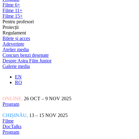
Filme 6+
Filme 11+
Filme 15+
Pentru profesori
Proiecții
Regulament
Bilete și acces
Adeverințe
Atelier media
Concurs benzi desenate
Despre Astra Film Junior
Galerie media
EN
RO
ONLINE,
26 OCT – 9 NOV 2025
Program
CHIȘINĂU,
13 – 15 NOV 2025
Filme
DocTalks
Program