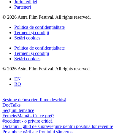
Juriul ediției
Parteneri
© 2026 Astra Film Festival. All rights reserved.
Politica de confidențialitate
Termeni și condiții
Setări cookies
Politica de confidențialitate
Termeni și condiții
Setări cookies
© 2026 Astra Film Festival. All rights reserved.
EN
RO
Sesiune de înscrieri filme deschisă
DocTalks
Secțiuni tematice
Femeie/Mamă - Cu ce preț?
#occident - o privire critică
Dictaturi - ghid de supraviețuire pentru posibila lor revenire
Pe ambele părți ale frontului sângeros