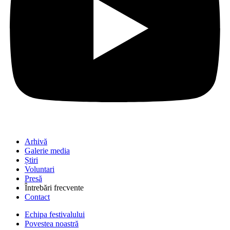
Arhivă
Galerie media
Știri
Voluntari
Presă
Întrebări frecvente
Contact
Echipa festivalului
Povestea noastră