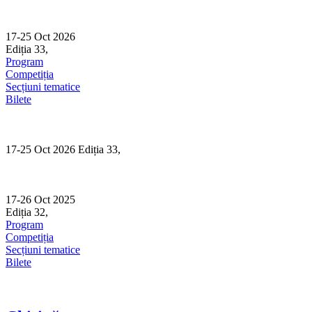
Skip
to
content
17-25 Oct 2026
Ediția 33,
Sibiu
Program
Competiția
Secțiuni tematice
Bilete
17-25 Oct 2026 Ediția 33,
Sibiu
17-26 Oct 2025
Ediția 32,
Sibiu
Program
Competiția
Secțiuni tematice
Bilete