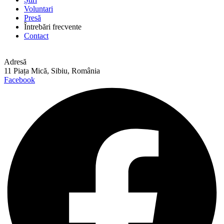
Voluntari
Presă
Întrebări frecvente
Contact
Adresă
11 Piața Mică, Sibiu, România
Facebook