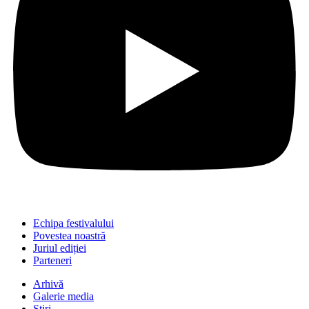
Echipa festivalului
Povestea noastră
Juriul ediției
Parteneri
Arhivă
Galerie media
Știri