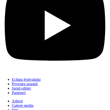
Echipa festivalului
Povestea noastră
Juriul ediției
Parteneri
Arhivă
Galerie media
Știri