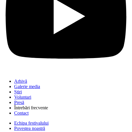
Arhivă
Galerie media
Știri
Voluntari
Presă
Întrebări frecvente
Contact
Echipa festivalului
Povestea noastră