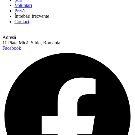
Voluntari
Presă
Întrebări frecvente
Contact
Adresă
11 Piața Mică, Sibiu, România
Facebook