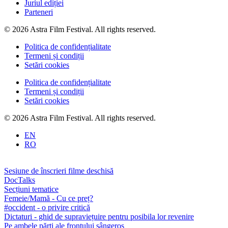
Juriul ediției
Parteneri
© 2026 Astra Film Festival. All rights reserved.
Politica de confidențialitate
Termeni și condiții
Setări cookies
Politica de confidențialitate
Termeni și condiții
Setări cookies
© 2026 Astra Film Festival. All rights reserved.
EN
RO
Sesiune de înscrieri filme deschisă
DocTalks
Secțiuni tematice
Femeie/Mamă - Cu ce preț?
#occident - o privire critică
Dictaturi - ghid de supraviețuire pentru posibila lor revenire
Pe ambele părți ale frontului sângeros