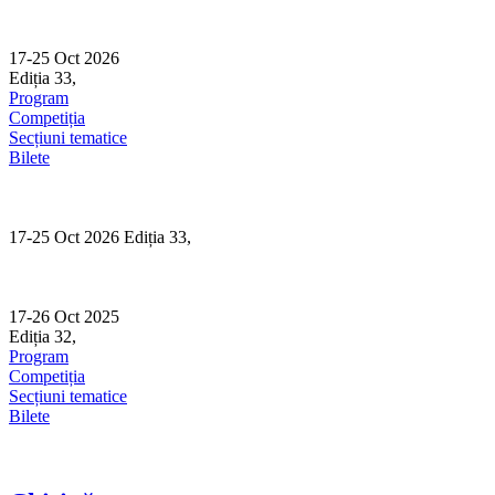
Skip
to
content
17-25 Oct 2026
Ediția 33,
Sibiu
Program
Competiția
Secțiuni tematice
Bilete
17-25 Oct 2026 Ediția 33,
Sibiu
17-26 Oct 2025
Ediția 32,
Sibiu
Program
Competiția
Secțiuni tematice
Bilete