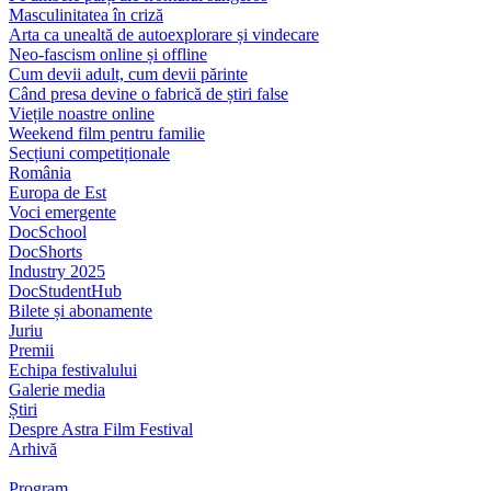
Masculinitatea în criză
Arta ca unealtă de autoexplorare și vindecare
Neo-fascism online și offline
Cum devii adult, cum devii părinte
Când presa devine o fabrică de știri false
Viețile noastre online
Weekend film pentru familie
Secțiuni competiționale
România
Europa de Est
Voci emergente
DocSchool
DocShorts
Industry 2025
DocStudentHub
Bilete și abonamente
Juriu
Premii
Echipa festivalului
Galerie media
Știri
Despre Astra Film Festival
Arhivă
Program