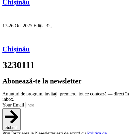
Chișinău
17-26 Oct 2025 Ediția 32,
Sibiu
Chișinău
3230111
Abonează-te la newsletter
Anunțuri de program, invitați, premiere, tot ce contează — direct în
inbox.
Your Email
Submit
Prin înscrierea la Newsletter ești de acord cu
Politica de