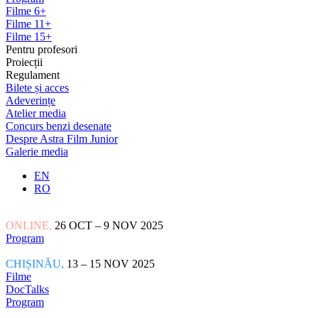
Filme 6+
Filme 11+
Filme 15+
Pentru profesori
Proiecții
Regulament
Bilete și acces
Adeverințe
Atelier media
Concurs benzi desenate
Despre Astra Film Junior
Galerie media
EN
RO
ONLINE,
26 OCT – 9 NOV 2025
Program
CHIȘINĂU,
13 – 15 NOV 2025
Filme
DocTalks
Program