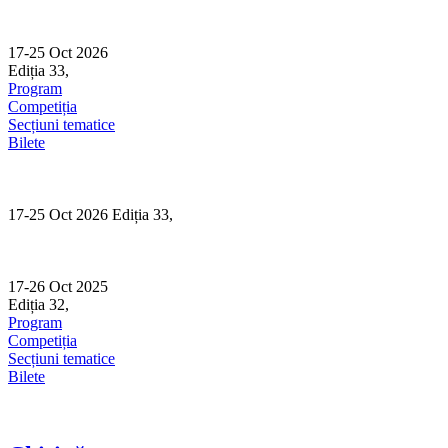
Skip
to
content
17-25 Oct 2026
Ediția 33,
Sibiu
Program
Competiția
Secțiuni tematice
Bilete
17-25 Oct 2026 Ediția 33,
Sibiu
17-26 Oct 2025
Ediția 32,
Sibiu
Program
Competiția
Secțiuni tematice
Bilete