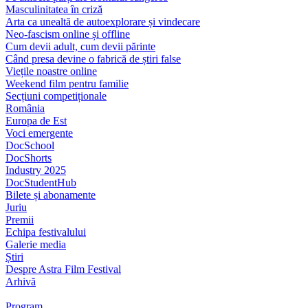
Masculinitatea în criză
Arta ca unealtă de autoexplorare și vindecare
Neo-fascism online și offline
Cum devii adult, cum devii părinte
Când presa devine o fabrică de știri false
Viețile noastre online
Weekend film pentru familie
Secțiuni competiționale
România
Europa de Est
Voci emergente
DocSchool
DocShorts
Industry 2025
DocStudentHub
Bilete și abonamente
Juriu
Premii
Echipa festivalului
Galerie media
Știri
Despre Astra Film Festival
Arhivă
Program