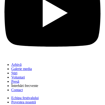
Arhivă
Galerie media
Știri
Voluntari
Presă
Întrebări frecvente
Contact
Echipa festivalului
Povestea noastră