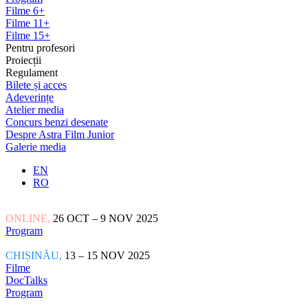
Filme 6+
Filme 11+
Filme 15+
Pentru profesori
Proiecții
Regulament
Bilete și acces
Adeverințe
Atelier media
Concurs benzi desenate
Despre Astra Film Junior
Galerie media
EN
RO
ONLINE,
26 OCT – 9 NOV 2025
Program
CHIȘINĂU,
13 – 15 NOV 2025
Filme
DocTalks
Program