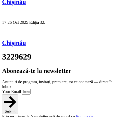
Chișinău
17-26 Oct 2025 Ediția 32,
Sibiu
Chișinău
3229629
Abonează-te la newsletter
Anunțuri de program, invitați, premiere, tot ce contează — direct în
inbox.
Your Email
Submit
Prin înscrierea la Newsletter ești de acord cu
Politica de