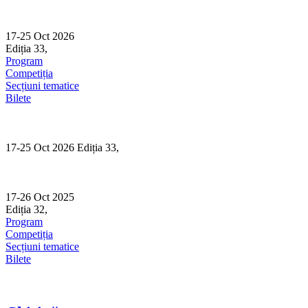
Skip
to
content
17-25 Oct 2026
Ediția 33,
Sibiu
Program
Competiția
Secțiuni tematice
Bilete
17-25 Oct 2026 Ediția 33,
Sibiu
17-26 Oct 2025
Ediția 32,
Sibiu
Program
Competiția
Secțiuni tematice
Bilete