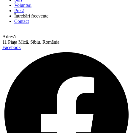
Voluntari
Presă
Întrebări frecvente
Contact
Adresă
11 Piața Mică, Sibiu, România
Facebook