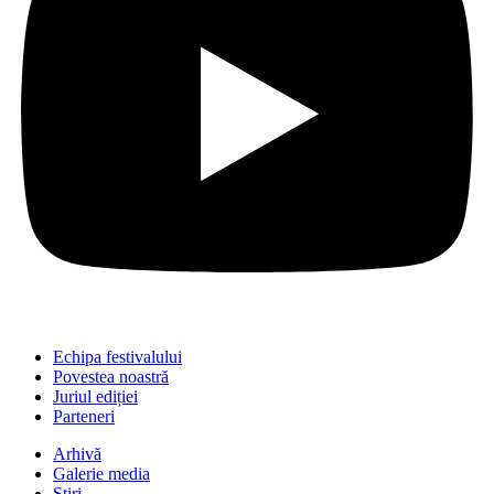
Echipa festivalului
Povestea noastră
Juriul ediției
Parteneri
Arhivă
Galerie media
Știri