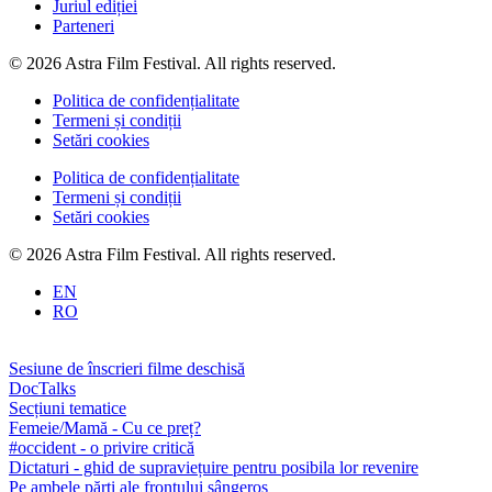
Juriul ediției
Parteneri
© 2026 Astra Film Festival. All rights reserved.
Politica de confidențialitate
Termeni și condiții
Setări cookies
Politica de confidențialitate
Termeni și condiții
Setări cookies
© 2026 Astra Film Festival. All rights reserved.
EN
RO
Sesiune de înscrieri filme deschisă
DocTalks
Secțiuni tematice
Femeie/Mamă - Cu ce preț?
#occident - o privire critică
Dictaturi - ghid de supraviețuire pentru posibila lor revenire
Pe ambele părți ale frontului sângeros