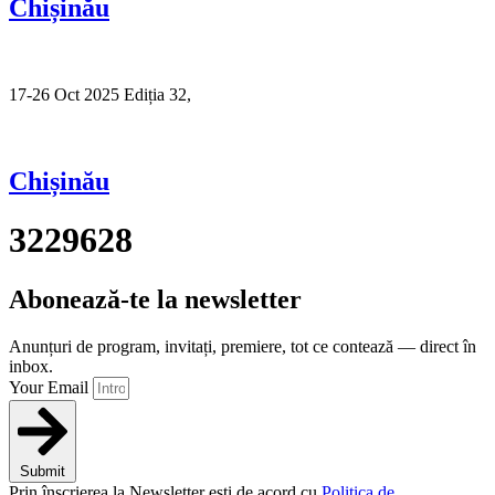
Chișinău
17-26 Oct 2025 Ediția 32,
Sibiu
Chișinău
3229628
Abonează-te la newsletter
Anunțuri de program, invitați, premiere, tot ce contează — direct în
inbox.
Your Email
Submit
Prin înscrierea la Newsletter ești de acord cu
Politica de