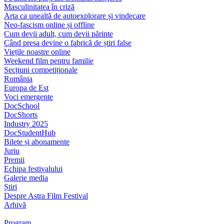
Masculinitatea în criză
Arta ca unealtă de autoexplorare și vindecare
Neo-fascism online și offline
Cum devii adult, cum devii părinte
Când presa devine o fabrică de știri false
Viețile noastre online
Weekend film pentru familie
Secțiuni competiționale
România
Europa de Est
Voci emergente
DocSchool
DocShorts
Industry 2025
DocStudentHub
Bilete și abonamente
Juriu
Premii
Echipa festivalului
Galerie media
Știri
Despre Astra Film Festival
Arhivă
Program