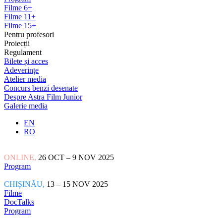
Filme 6+
Filme 11+
Filme 15+
Pentru profesori
Proiecții
Regulament
Bilete și acces
Adeverințe
Atelier media
Concurs benzi desenate
Despre Astra Film Junior
Galerie media
EN
RO
ONLINE,
26 OCT – 9 NOV 2025
Program
CHIȘINĂU,
13 – 15 NOV 2025
Filme
DocTalks
Program