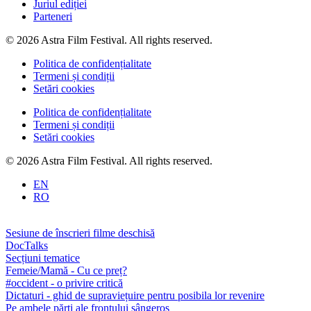
Juriul ediției
Parteneri
© 2026 Astra Film Festival. All rights reserved.
Politica de confidențialitate
Termeni și condiții
Setări cookies
Politica de confidențialitate
Termeni și condiții
Setări cookies
© 2026 Astra Film Festival. All rights reserved.
EN
RO
Sesiune de înscrieri filme deschisă
DocTalks
Secțiuni tematice
Femeie/Mamă - Cu ce preț?
#occident - o privire critică
Dictaturi - ghid de supraviețuire pentru posibila lor revenire
Pe ambele părți ale frontului sângeros