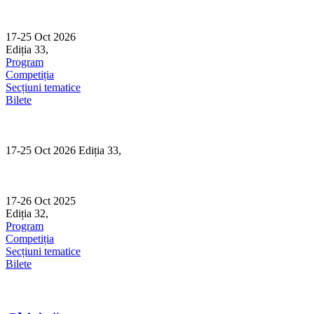
Skip
to
content
17-25 Oct 2026
Ediția 33,
Sibiu
Program
Competiția
Secțiuni tematice
Bilete
17-25 Oct 2026 Ediția 33,
Sibiu
17-26 Oct 2025
Ediția 32,
Sibiu
Program
Competiția
Secțiuni tematice
Bilete