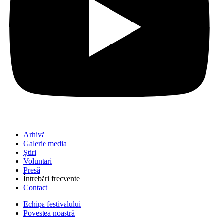
Arhivă
Galerie media
Știri
Voluntari
Presă
Întrebări frecvente
Contact
Echipa festivalului
Povestea noastră