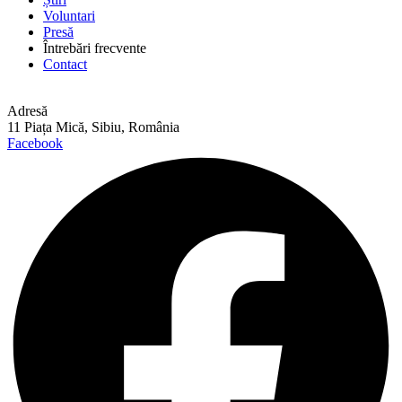
Voluntari
Presă
Întrebări frecvente
Contact
Adresă
11 Piața Mică, Sibiu, România
Facebook