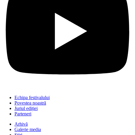
Echipa festivalului
Povestea noastră
Juriul ediției
Parteneri
Arhivă
Galerie media
Știri