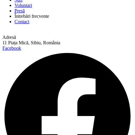
Voluntari
Presă
Întrebări frecvente
Contact
Adresă
11 Piața Mică, Sibiu, România
Facebook