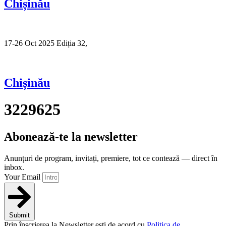
Chișinău
17-26 Oct 2025 Ediția 32,
Sibiu
Chișinău
3229625
Abonează-te la newsletter
Anunțuri de program, invitați, premiere, tot ce contează — direct în
inbox.
Your Email
Submit
Prin înscrierea la Newsletter ești de acord cu
Politica de