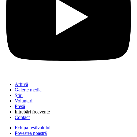
Arhivă
Galerie media
Știri
Voluntari
Presă
Întrebări frecvente
Contact
Echipa festivalului
Povestea noastră