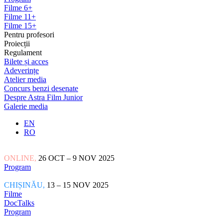
Filme 6+
Filme 11+
Filme 15+
Pentru profesori
Proiecții
Regulament
Bilete și acces
Adeverințe
Atelier media
Concurs benzi desenate
Despre Astra Film Junior
Galerie media
EN
RO
ONLINE,
26 OCT – 9 NOV 2025
Program
CHIȘINĂU,
13 – 15 NOV 2025
Filme
DocTalks
Program