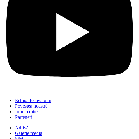
Echipa festivalului
Povestea noastră
Juriul ediției
Parteneri
Arhivă
Galerie media
Știri