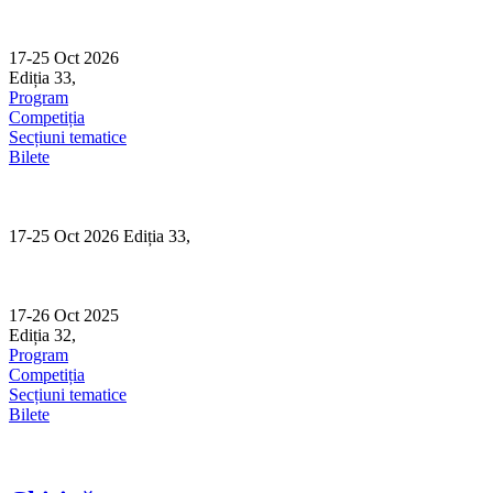
Skip
to
content
17-25 Oct 2026
Ediția 33,
Sibiu
Program
Competiția
Secțiuni tematice
Bilete
17-25 Oct 2026 Ediția 33,
Sibiu
17-26 Oct 2025
Ediția 32,
Sibiu
Program
Competiția
Secțiuni tematice
Bilete