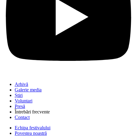
Arhivă
Galerie media
Știri
Voluntari
Presă
Întrebări frecvente
Contact
Echipa festivalului
Povestea noastră