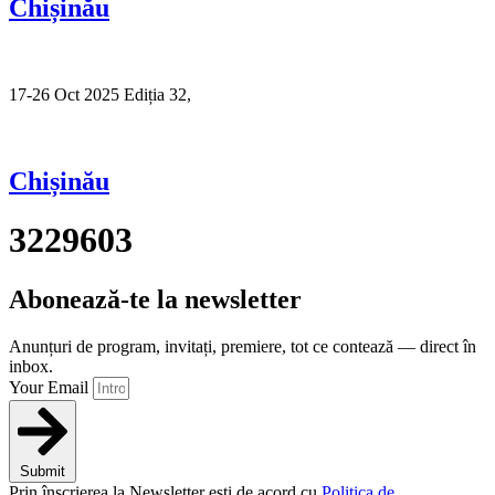
Chișinău
17-26 Oct 2025 Ediția 32,
Sibiu
Chișinău
3229603
Abonează-te la newsletter
Anunțuri de program, invitați, premiere, tot ce contează — direct în
inbox.
Your Email
Submit
Prin înscrierea la Newsletter ești de acord cu
Politica de