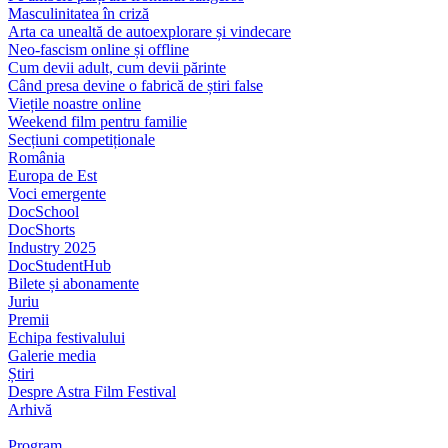
Masculinitatea în criză
Arta ca unealtă de autoexplorare și vindecare
Neo-fascism online și offline
Cum devii adult, cum devii părinte
Când presa devine o fabrică de știri false
Viețile noastre online
Weekend film pentru familie
Secțiuni competiționale
România
Europa de Est
Voci emergente
DocSchool
DocShorts
Industry 2025
DocStudentHub
Bilete și abonamente
Juriu
Premii
Echipa festivalului
Galerie media
Știri
Despre Astra Film Festival
Arhivă
Program