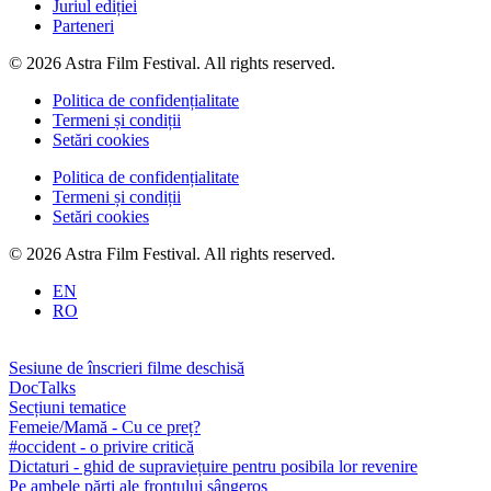
Juriul ediției
Parteneri
© 2026 Astra Film Festival. All rights reserved.
Politica de confidențialitate
Termeni și condiții
Setări cookies
Politica de confidențialitate
Termeni și condiții
Setări cookies
© 2026 Astra Film Festival. All rights reserved.
EN
RO
Sesiune de înscrieri filme deschisă
DocTalks
Secțiuni tematice
Femeie/Mamă - Cu ce preț?
#occident - o privire critică
Dictaturi - ghid de supraviețuire pentru posibila lor revenire
Pe ambele părți ale frontului sângeros