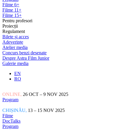
Filme 6+
Filme 11+
Filme 15+
Pentru profesori
Proiecții
Regulament
Bilete și acces
Adeverințe
Atelier media
Concurs benzi desenate
Despre Astra Film Junior
Galerie media
EN
RO
ONLINE,
26 OCT – 9 NOV 2025
Program
CHIȘINĂU,
13 – 15 NOV 2025
Filme
DocTalks
Program