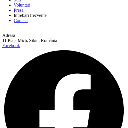
Voluntari
Presă
Întrebări frecvente
Contact
Adresă
11 Piața Mică, Sibiu, România
Facebook