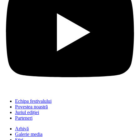
Echipa festivalului
Povestea noastră
Juriul ediției
Parteneri
Arhivă
Galerie media
Știri