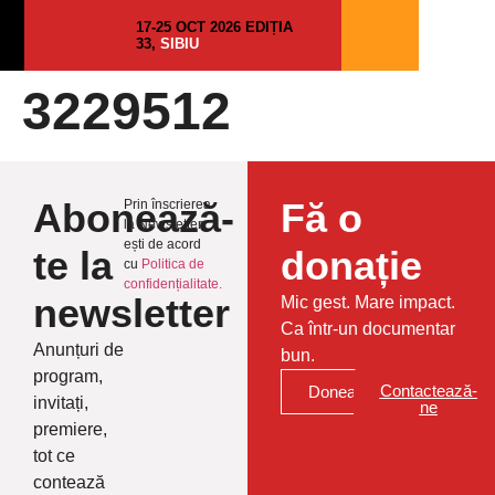
17-25 OCT 2026 EDIȚIA
33,
SIBIU
3229512
Abonează-
Fă o
Prin înscrierea
la Newsletter
ești de acord
te la
donație
cu
Politica de
confidențialitate.
newsletter
Mic gest. Mare impact.
Ca într-un documentar
Anunțuri de
bun.
program,
Contactează-
Donează
invitați,
ne
premiere,
tot ce
contează