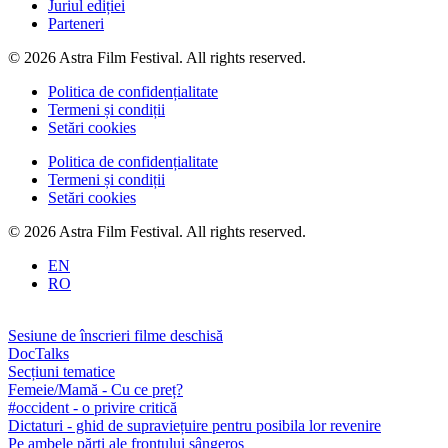
Juriul ediției
Parteneri
© 2026 Astra Film Festival. All rights reserved.
Politica de confidențialitate
Termeni și condiții
Setări cookies
Politica de confidențialitate
Termeni și condiții
Setări cookies
© 2026 Astra Film Festival. All rights reserved.
EN
RO
Sesiune de înscrieri filme deschisă
DocTalks
Secțiuni tematice
Femeie/Mamă - Cu ce preț?
#occident - o privire critică
Dictaturi - ghid de supraviețuire pentru posibila lor revenire
Pe ambele părți ale frontului sângeros