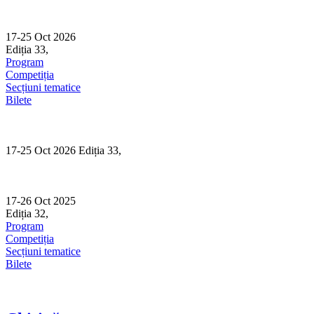
Skip
to
content
17-25 Oct 2026
Ediția 33,
Sibiu
Program
Competiția
Secțiuni tematice
Bilete
17-25 Oct 2026 Ediția 33,
Sibiu
17-26 Oct 2025
Ediția 32,
Sibiu
Program
Competiția
Secțiuni tematice
Bilete