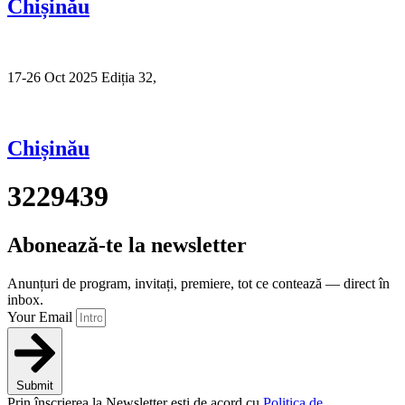
Chișinău
17-26 Oct 2025 Ediția 32,
Sibiu
Chișinău
3229439
Abonează-te la newsletter
Anunțuri de program, invitați, premiere, tot ce contează — direct în
inbox.
Your Email
Submit
Prin înscrierea la Newsletter ești de acord cu
Politica de