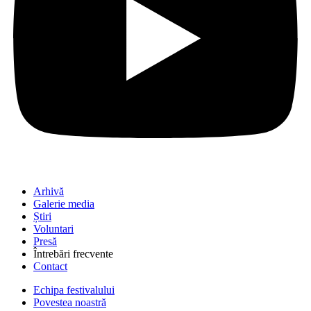
Arhivă
Galerie media
Știri
Voluntari
Presă
Întrebări frecvente
Contact
Echipa festivalului
Povestea noastră