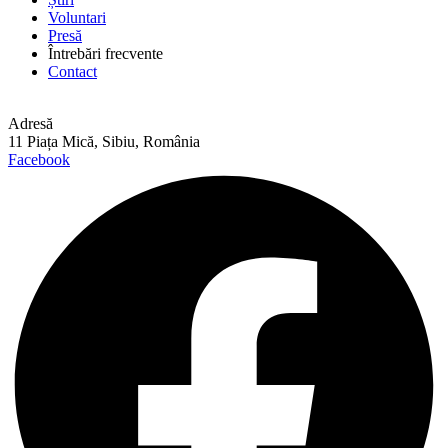
Voluntari
Presă
Întrebări frecvente
Contact
Adresă
11 Piața Mică, Sibiu, România
Facebook