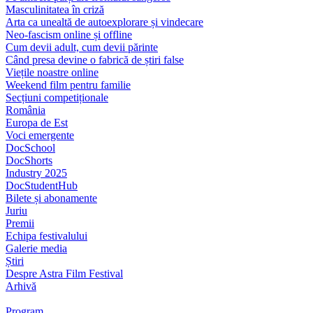
Masculinitatea în criză
Arta ca unealtă de autoexplorare și vindecare
Neo-fascism online și offline
Cum devii adult, cum devii părinte
Când presa devine o fabrică de știri false
Viețile noastre online
Weekend film pentru familie
Secțiuni competiționale
România
Europa de Est
Voci emergente
DocSchool
DocShorts
Industry 2025
DocStudentHub
Bilete și abonamente
Juriu
Premii
Echipa festivalului
Galerie media
Știri
Despre Astra Film Festival
Arhivă
Program