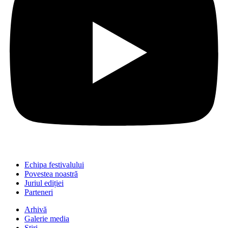
Echipa festivalului
Povestea noastră
Juriul ediției
Parteneri
Arhivă
Galerie media
Știri