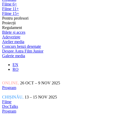
Filme 6+
Filme 11+
Filme 15+
Pentru profesori
Proiecții
Regulament
Bilete și acces
Adeverințe
Atelier media
Concurs benzi desenate
Despre Astra Film Junior
Galerie media
EN
RO
ONLINE,
26 OCT – 9 NOV 2025
Program
CHIȘINĂU,
13 – 15 NOV 2025
Filme
DocTalks
Program