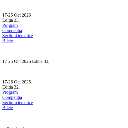
Skip
to
content
17-25 Oct 2026
Ediția 33,
Sibiu
Program
Competiția
Secțiuni tematice
Bilete
17-25 Oct 2026 Ediția 33,
Sibiu
17-26 Oct 2025
Ediția 32,
Sibiu
Program
Competiția
Secțiuni tematice
Bilete